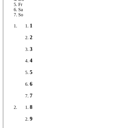
Fr
Sa
So
1
2
3
4
5
6
7
8
9