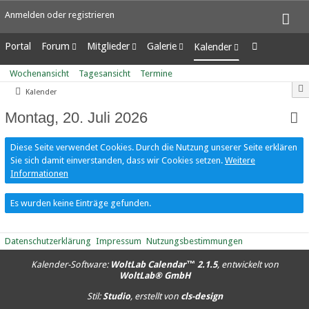
Anmelden oder registrieren
Portal
Forum
Mitglieder
Galerie
Kalender
Unerledigte Themen
Letzte Aktivitäten
Alben
Wochenansicht
Wochenansicht
Tagesansicht
Termine
Benutzer online
Bilder
Tagesansicht
Kalender
Team-Mitglieder
Neue Bilder
Termine
Mitgliedersuche
Montag, 20. Juli 2026
Diese Seite verwendet Cookies. Durch die Nutzung unserer Seite erklären
Sie sich damit einverstanden, dass wir Cookies setzen.
Weitere
Informationen
Es wurden keine Einträge gefunden.
Datenschutzerklärung
Impressum
Nutzungsbestimmungen
Kalender-Software:
WoltLab Calendar™ 2.1.5
, entwickelt von
WoltLab® GmbH
Stil:
Studio
, erstellt von
cls-design