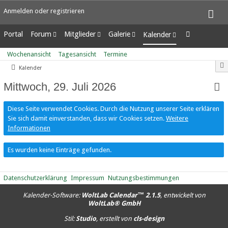
Anmelden oder registrieren
Portal
Forum
Mitglieder
Galerie
Kalender
Unerledigte Themen
Letzte Aktivitäten
Alben
Wochenansicht
Wochenansicht
Tagesansicht
Termine
Benutzer online
Bilder
Tagesansicht
Kalender
Team-Mitglieder
Neue Bilder
Termine
Mitgliedersuche
Mittwoch, 29. Juli 2026
Diese Seite verwendet Cookies. Durch die Nutzung unserer Seite erklären
Sie sich damit einverstanden, dass wir Cookies setzen.
Weitere
Informationen
Es wurden keine Einträge gefunden.
Datenschutzerklärung
Impressum
Nutzungsbestimmungen
Kalender-Software:
WoltLab Calendar™ 2.1.5
, entwickelt von
WoltLab® GmbH
Stil:
Studio
, erstellt von
cls-design