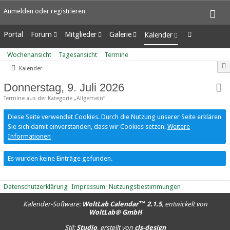
Anmelden oder registrieren
Portal
Forum
Mitglieder
Galerie
Kalender
Unerledigte Themen
Letzte Aktivitäten
Alben
Wochenansicht
Wochenansicht
Tagesansicht
Termine
Benutzer online
Bilder
Tagesansicht
Kalender
Team-Mitglieder
Neue Bilder
Termine
Mitgliedersuche
Donnerstag, 9. Juli 2026
Termine aus der Kategorie „Allgemein“
Diese Seite verwendet Cookies. Durch die Nutzung unserer Seite erklären
Sie sich damit einverstanden, dass wir Cookies setzen.
Weitere
Informationen
Es wurden keine Einträge gefunden.
Datenschutzerklärung
Impressum
Nutzungsbestimmungen
Kalender-Software:
WoltLab Calendar™ 2.1.5
, entwickelt von
WoltLab® GmbH
Stil:
Studio
, erstellt von
cls-design