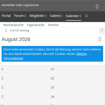
Anmelden oder registrieren
Portal
Forum
Mitglieder
Galerie
Kalender
Unerledigte Themen
Letzte Aktivitäten
Alben
Wochenansicht
Wochenansicht
Tagesansicht
Termine
Benutzer online
Bilder
Tagesansicht
D·A·CH Gaming
Team-Mitglieder
Neue Bilder
Termine
August 2026
Mitgliedersuche
Diese Seite verwendet Cookies. Durch die Nutzung unserer Seite erklären
Sie sich damit einverstanden, dass wir Cookies setzen.
Weitere
Informationen
31
32
33
34