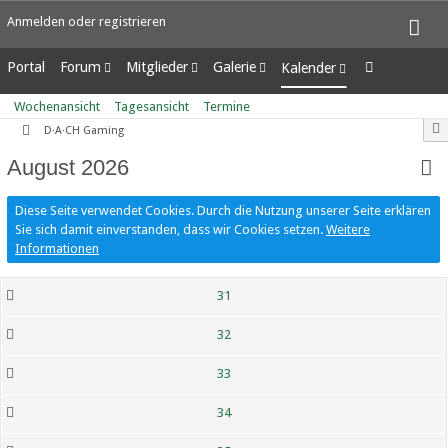
Anmelden oder registrieren
Portal
Forum
Mitglieder
Galerie
Kalender
Unerledigte Themen
Letzte Aktivitäten
Alben
Wochenansicht
Wochenansicht
Tagesansicht
Termine
Benutzer online
Bilder
Tagesansicht
D·A·CH Gaming
Team-Mitglieder
Neue Bilder
Termine
August 2026
Mitgliedersuche
Diese Seite verwendet Cookies. Durch die Nutzung unserer Seite erklären
Sie sich damit einverstanden, dass wir Cookies setzen.
Weitere
Informationen
31
32
33
34