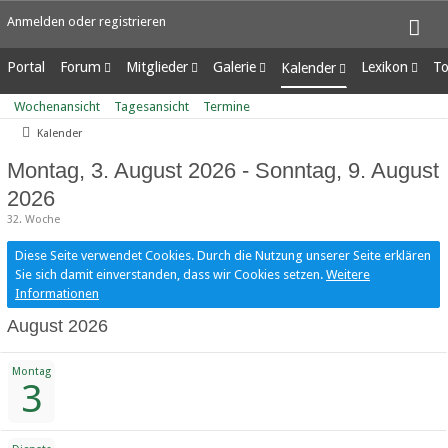
Anmelden oder registrieren
Portal
Forum
Mitglieder
Galerie
Lexikon
To
Kalender
Unerledigte Themen
Letzte Aktivitäten
Alben
Ungelesene Eint
Wochenansicht
Wochenansicht
Tagesansicht
Termine
Benutzer online
Bilder
Tagesansicht
Kalender
Team-Mitglieder
Neue Bilder
Termine
Mitgliedersuche
Montag, 3. August 2026 - Sonntag, 9. August
2026
32. Woche
Diese Seite verwendet Cookies. Durch die Nutzung unserer Seite erklären
Sie sich damit einverstanden, dass wir Cookies setzen.
Weitere
Informationen
August 2026
Montag
3