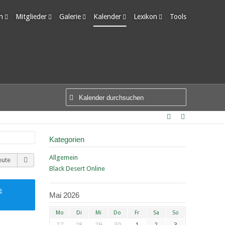
m
Mitglieder
Galerie
Kalender
Lexikon
Tools
edigte Themen
Letzte Aktivitäten
Alben
Wochenansicht
Ungelesene Einträge
Benutzer online
Bilder
Tagesansicht
Team-Mitglieder
Neue Bilder
Termine
Mitgliedersuche
Kategorien
Allgemein
eute
Black Desert Online
e
Mai 2026
Mo
Di
Mi
Do
Fr
Sa
So
27
28
29
30
1
2
3