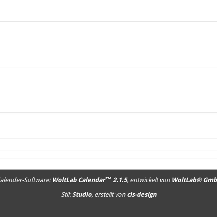
alender-Software:
WoltLab Calendar™ 2.1.5
, entwickelt von
WoltLab® Gm
Stil:
Studio
, erstellt von
cls-design