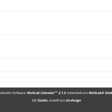
alender-Software:
WoltLab Calendar™ 2.1.5
, entwickelt von
WoltLab® Gm
Stil:
Studio
, erstellt von
cls-design