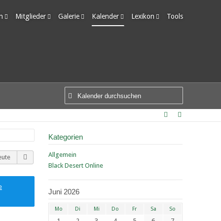
m
Mitglieder
Galerie
Kalender
Lexikon
Tools
edigte Themen
Letzte Aktivitäten
Alben
Wochenansicht
Ungelesene Einträge
Benutzer online
Bilder
Tagesansicht
Team-Mitglieder
Neue Bilder
Termine
Mitgliedersuche
Kategorien
Allgemein
eute
Black Desert Online
e
Juni 2026
Mo
Di
Mi
Do
Fr
Sa
So
1
2
3
4
5
6
7