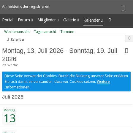
Anmelden oder registrieren
Portal
Forum
Mitglieder
Galerie
Kalender
Unerledigte Themen
Letzte Aktivitäten
Alben
Wochenansicht
Wochenansicht
Tagesansicht
Termine
Benutzer online
Bilder
Tagesansicht
Kalender
Team-Mitglieder
Neue Bilder
Termine
Mitgliedersuche
Montag, 13. Juli 2026 - Sonntag, 19. Juli
2026
29. Woche
Diese Seite verwendet Cookies. Durch die Nutzung unserer Seite erklären
Sie sich damit einverstanden, dass wir Cookies setzen.
Weitere
Informationen
Juli 2026
Montag
13