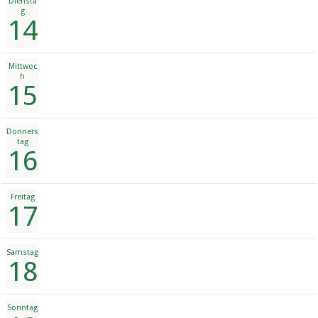
Diensta
g
14
Mittwoc
h
15
Donners
tag
16
Freitag
17
Samstag
18
Sonntag