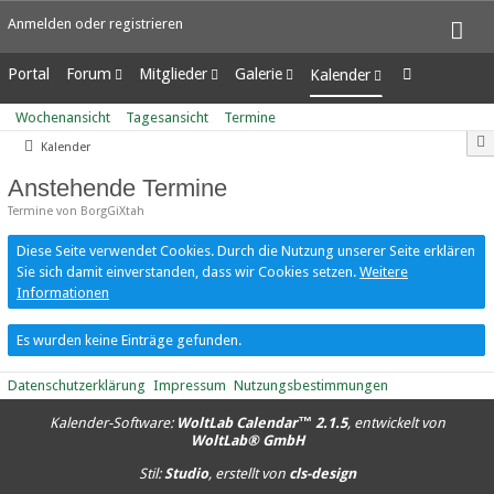
Anmelden oder registrieren
Portal
Forum
Mitglieder
Galerie
Kalender
Unerledigte Themen
Letzte Aktivitäten
Alben
Wochenansicht
Wochenansicht
Tagesansicht
Termine
Benutzer online
Bilder
Tagesansicht
Kalender
Team-Mitglieder
Neue Bilder
Termine
Mitgliedersuche
Anstehende Termine
Termine von BorgGiXtah
Diese Seite verwendet Cookies. Durch die Nutzung unserer Seite erklären
Sie sich damit einverstanden, dass wir Cookies setzen.
Weitere
Informationen
Es wurden keine Einträge gefunden.
Datenschutzerklärung
Impressum
Nutzungsbestimmungen
Kalender-Software:
WoltLab Calendar™ 2.1.5
, entwickelt von
WoltLab® GmbH
Stil:
Studio
, erstellt von
cls-design