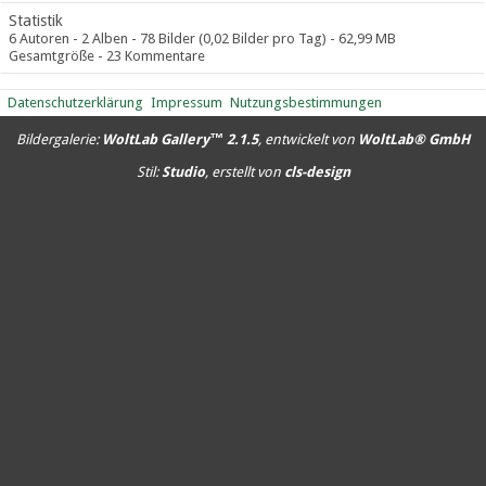
Statistik
6 Autoren - 2 Alben - 78 Bilder (0,02 Bilder pro Tag) - 62,99 MB
Gesamtgröße - 23 Kommentare
Datenschutzerklärung
Impressum
Nutzungsbestimmungen
Bildergalerie:
WoltLab Gallery™ 2.1.5
, entwickelt von
WoltLab® GmbH
Stil:
Studio
, erstellt von
cls-design