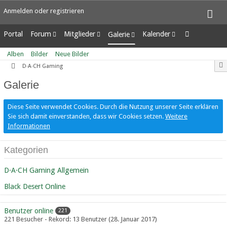
Anmelden oder registrieren
Portal
Forum
Mitglieder
Kalender
Galerie
Unerledigte Themen
Letzte Aktivitäten
Wochenansicht
Alben
Alben
Bilder
Neue Bilder
Benutzer online
Tagesansicht
Bilder
D·A·CH Gaming
Team-Mitglieder
Termine
Neue Bilder
Galerie
Mitgliedersuche
Diese Seite verwendet Cookies. Durch die Nutzung unserer Seite erklären
Sie sich damit einverstanden, dass wir Cookies setzen.
Weitere
Informationen
Kategorien
D·A·CH Gaming Allgemein
Black Desert Online
Benutzer online
221
221 Besucher - Rekord: 13 Benutzer (
28. Januar 2017
)