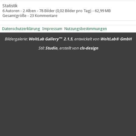
Statistik
6 Autoren - 2 Alben - 78 Bilder (0,02 Bilder pro Tag) - 62,99 MB
Gesamtgröße - 23 Kommentare
Datenschutzerklärung
Impressum
Nutzungsbestimmungen
Bildergalerie:
WoltLab Gallery™ 2.1.5
, entwickelt von
WoltLab® GmbH
Stil:
Studio
, erstellt von
cls-design