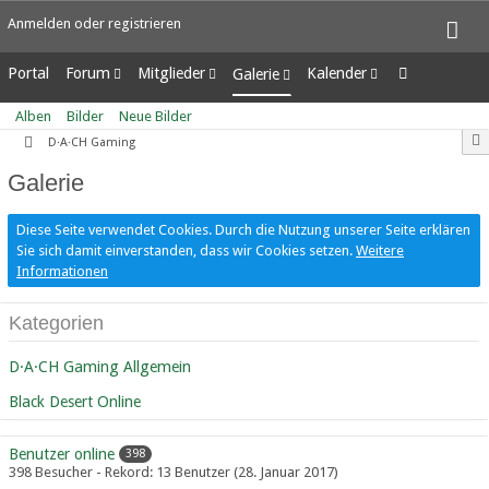
Anmelden oder registrieren
Portal
Forum
Mitglieder
Kalender
Galerie
Unerledigte Themen
Letzte Aktivitäten
Wochenansicht
Alben
Alben
Bilder
Neue Bilder
Benutzer online
Tagesansicht
Bilder
D·A·CH Gaming
Team-Mitglieder
Termine
Neue Bilder
Galerie
Mitgliedersuche
Diese Seite verwendet Cookies. Durch die Nutzung unserer Seite erklären
Sie sich damit einverstanden, dass wir Cookies setzen.
Weitere
Informationen
Kategorien
D·A·CH Gaming Allgemein
Black Desert Online
Benutzer online
398
398 Besucher - Rekord: 13 Benutzer (
28. Januar 2017
)