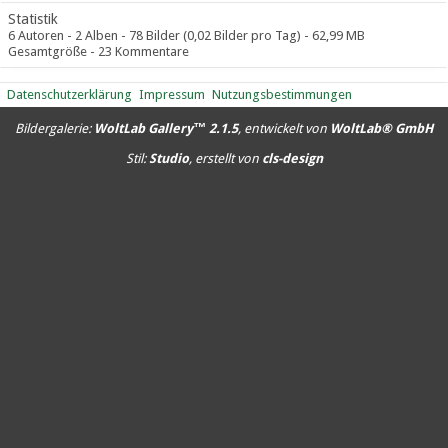
Statistik
6 Autoren - 2 Alben - 78 Bilder (0,02 Bilder pro Tag) - 62,99 MB
Gesamtgröße - 23 Kommentare
Datenschutzerklärung
Impressum
Nutzungsbestimmungen
Bildergalerie:
WoltLab Gallery™ 2.1.5
, entwickelt von
WoltLab® GmbH
Stil:
Studio
, erstellt von
cls-design