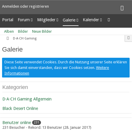
Anmelden oder registrieren
Portal
Forum
Mitglieder
Kalender
Galerie
Unerledigte Themen
Letzte Aktivitäten
Wochenansicht
Alben
Alben
Bilder
Neue Bilder
Benutzer online
Tagesansicht
Bilder
D·A·CH Gaming
Team-Mitglieder
Termine
Neue Bilder
Galerie
Mitgliedersuche
Diese Seite verwendet Cookies. Durch die Nutzung unserer Seite erklären
Sie sich damit einverstanden, dass wir Cookies setzen.
Weitere
Informationen
Kategorien
D·A·CH Gaming Allgemein
Black Desert Online
Benutzer online
231
231 Besucher - Rekord: 13 Benutzer (
28. Januar 2017
)