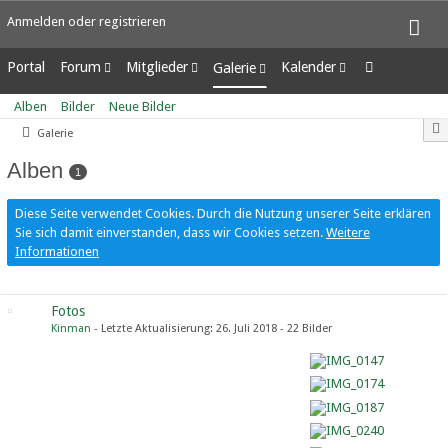
Anmelden oder registrieren
Portal
Forum
Mitglieder
Kalender
Galerie
Unerledigte Themen
Letzte Aktivitäten
Wochenansicht
Alben
Alben
Bilder
Neue Bilder
Benutzer online
Tagesansicht
Bilder
Galerie
Team-Mitglieder
Termine
Neue Bilder
Mitgliedersuche
Alben
1
Diese Seite verwendet Cookies. Durch die Nutzung unserer Seite erklären
Sie sich damit einverstanden, dass wir Cookies setzen.
Weitere
Informationen
Fotos
Kinman
- Letzte Aktualisierung:
26. Juli 2018
- 22 Bilder