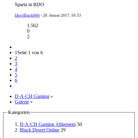
Sparta in BDO
DaveBlack666
-
28. Januar 2017, 16:53
1.562
0
2
1
Seite 1 von 6
2
3
4
5
6
D·A·CH Gaming
»
Galerie
»
Kategorien
D·A·CH Gaming Allgemein
50
Black Desert Online
29