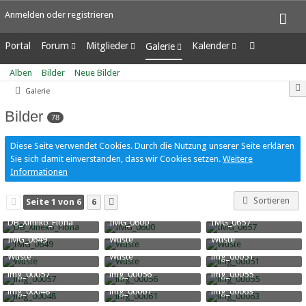
Anmelden oder registrieren
Portal
Forum
Mitglieder
Kalender
Galerie
Unerledigte Themen
Letzte Aktivitäten
Wochenansicht
Alben
Alben
Bilder
Neue Bilder
Benutzer online
Tagesansicht
Bilder
Galerie
Team-Mitglieder
Termine
Neue Bilder
Mitgliedersuche
Bilder
78
Diese Seite verwendet Cookies. Durch die Nutzung unserer Seite erklären
Sie sich damit einverstanden, dass wir Cookies setzen.
Weitere
Informationen
Sortieren
Seite 1 von 6
6
DB_Xineko_Fiona
IMG_0600
IMG_0657
Xine
-
29. April 2020
Kinman
-
26. Juli 2018
Kinman
-
26. Juli 2018
IMG_0649
Wüste
Wüste
37.025
0
0
47.529
1
3
46.199
2
1
Kinman
-
26. Juli 2018
RiaStarchild
-
9. Januar 2018
RiaStarchild
-
9. Januar 201
Wüste
Wüste
img_00051
20.782
0
0
15.214
0
0
39.517
2
0
RiaStarchild
-
9. Januar 2018
RiaStarchild
-
9. Januar 2018
Kinman
-
9. Januar 2018
img_00057
img_00056
img_00055
15.228
0
0
15.310
0
0
16.748
0
0
Kinman
-
9. Januar 2018
Kinman
-
9. Januar 2018
Kinman
-
9. Januar 2018
img_00048
img_00061
img_00063
15.944
0
0
17.669
0
0
16.354
0
0
Kinman
-
9. Januar 2018
Kinman
-
9. Januar 2018
Kinman
-
9. Januar 2018