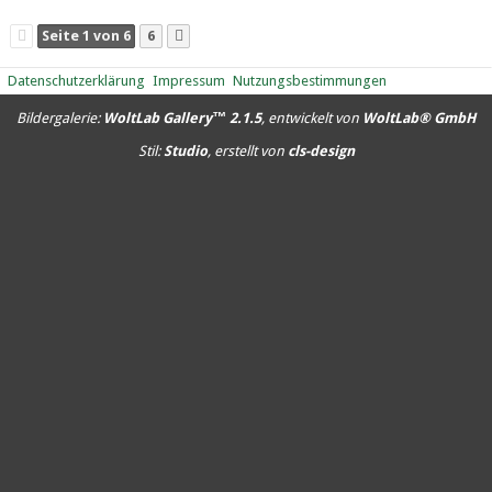
17.546
0
0
16.568
0
0
12.757
0
0
Seite 1 von 6
6
Datenschutzerklärung
Impressum
Nutzungsbestimmungen
Bildergalerie:
WoltLab Gallery™ 2.1.5
, entwickelt von
WoltLab® GmbH
Stil:
Studio
, erstellt von
cls-design