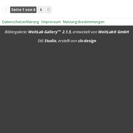
17.565
0
0
16.581
0
0
12.770
0
0
Seite 1 von 6
6
Datenschutzerklärung
Impressum
Nutzungsbestimmungen
Bildergalerie:
WoltLab Gallery™ 2.1.5
, entwickelt von
WoltLab® GmbH
Stil:
Studio
, erstellt von
cls-design