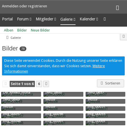
Anmelden oder registrieren
Portal
Forum
Mitglieder
Kalender
Galerie
Unerledigte Themen
Letzte Aktivitäten
Wochenansicht
Alben
Alben
Bilder
Neue Bilder
Benutzer online
Tagesansicht
Bilder
Galerie
Team-Mitglieder
Termine
Neue Bilder
Mitgliedersuche
Bilder
78
Diese Seite verwendet Cookies. Durch die Nutzung unserer Seite erklären
Sie sich damit einverstanden, dass wir Cookies setzen.
Weitere
Informationen
Sortieren
Seite 1 von 6
6
DB_Xineko_Fiona
IMG_0600
IMG_0657
Xine
-
29. April 2020
Kinman
-
26. Juli 2018
Kinman
-
26. Juli 2018
IMG_0649
Wüste
Wüste
37.146
0
0
47.657
1
3
46.320
2
1
Kinman
-
26. Juli 2018
RiaStarchild
-
9. Januar 2018
RiaStarchild
-
9. Januar 201
Wüste
Wüste
img_00051
20.796
0
0
15.221
0
0
39.611
2
0
RiaStarchild
-
9. Januar 2018
RiaStarchild
-
9. Januar 2018
Kinman
-
9. Januar 2018
img_00057
img_00056
img_00055
15.241
0
0
15.312
0
0
16.758
0
0
Kinman
-
9. Januar 2018
Kinman
-
9. Januar 2018
Kinman
-
9. Januar 2018
img_00048
img_00061
img_00063
15.955
0
0
17.693
0
0
16.367
0
0
Kinman
-
9. Januar 2018
Kinman
-
9. Januar 2018
Kinman
-
9. Januar 2018