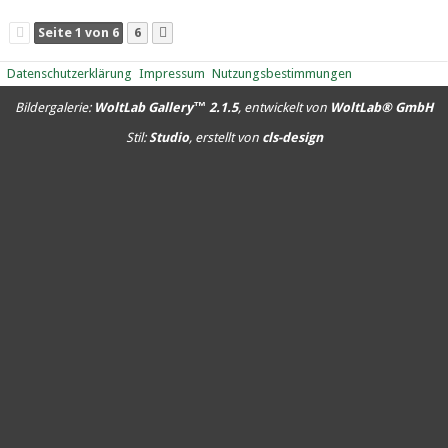
17.552
0
0
16.571
0
0
12.760
0
0
Seite 1 von 6
6
Datenschutzerklärung
Impressum
Nutzungsbestimmungen
Bildergalerie:
WoltLab Gallery™ 2.1.5
, entwickelt von
WoltLab® GmbH
Stil:
Studio
, erstellt von
cls-design