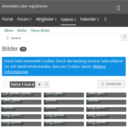
Anmelden oder registrieren
Portal
Forum
Mitglieder
Kalender
Galerie
Unerledigte Themen
Letzte Aktivitäten
Wochenansicht
Alben
Alben
Bilder
Neue Bilder
Benutzer online
Tagesansicht
Bilder
Galerie
Team-Mitglieder
Termine
Neue Bilder
Mitgliedersuche
Bilder
78
Diese Seite verwendet Cookies. Durch die Nutzung unserer Seite erklären
Sie sich damit einverstanden, dass wir Cookies setzen.
Weitere
Informationen
Sortieren
Seite 1 von 6
6
DB_Xineko_Fiona
IMG_0600
IMG_0657
Xine
-
29. April 2020
Kinman
-
26. Juli 2018
Kinman
-
26. Juli 2018
IMG_0649
Wüste
Wüste
37.048
0
0
47.542
1
3
46.217
2
1
Kinman
-
26. Juli 2018
RiaStarchild
-
9. Januar 2018
RiaStarchild
-
9. Januar 201
Wüste
Wüste
img_00051
20.787
0
0
15.216
0
0
39.532
2
0
RiaStarchild
-
9. Januar 2018
RiaStarchild
-
9. Januar 2018
Kinman
-
9. Januar 2018
img_00057
img_00056
img_00055
15.231
0
0
15.310
0
0
16.749
0
0
Kinman
-
9. Januar 2018
Kinman
-
9. Januar 2018
Kinman
-
9. Januar 2018
img_00048
img_00061
img_00063
15.947
0
0
17.676
0
0
16.359
0
0
Kinman
-
9. Januar 2018
Kinman
-
9. Januar 2018
Kinman
-
9. Januar 2018