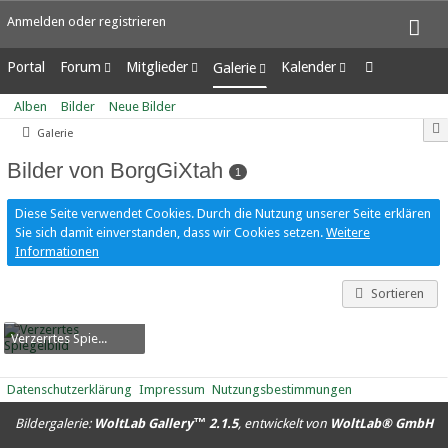
Anmelden oder registrieren
Portal
Forum
Mitglieder
Kalender
Galerie
Unerledigte Themen
Letzte Aktivitäten
Wochenansicht
Alben
Alben
Bilder
Neue Bilder
Benutzer online
Tagesansicht
Bilder
Galerie
Team-Mitglieder
Termine
Neue Bilder
Mitgliedersuche
Bilder von BorgGiXtah
1
Diese Seite verwendet Cookies. Durch die Nutzung unserer Seite erklären
Sie sich damit einverstanden, dass wir Cookies setzen.
Weitere
Informationen
Sortieren
Verzerrtes Spiegelbild
BorgGiXtah
-
7. Oktober 2016
8.682
0
1
Datenschutzerklärung
Impressum
Nutzungsbestimmungen
Bildergalerie:
WoltLab Gallery™ 2.1.5
, entwickelt von
WoltLab® GmbH