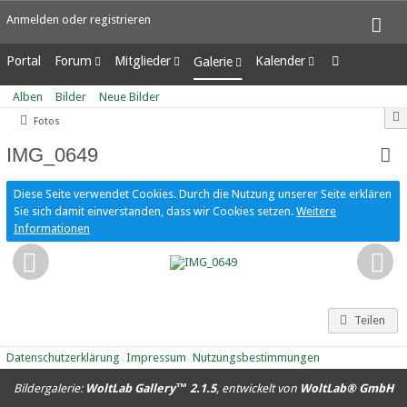
Anmelden oder registrieren
Portal
Forum
Mitglieder
Kalender
Galerie
Unerledigte Themen
Letzte Aktivitäten
Wochenansicht
Alben
Alben
Bilder
Neue Bilder
Benutzer online
Tagesansicht
Bilder
Fotos
Team-Mitglieder
Termine
Neue Bilder
Mitgliedersuche
IMG_0649
Diese Seite verwendet Cookies. Durch die Nutzung unserer Seite erklären
Sie sich damit einverstanden, dass wir Cookies setzen.
Weitere
Informationen
Teilen
Datenschutzerklärung
Impressum
Nutzungsbestimmungen
Bildergalerie:
WoltLab Gallery™ 2.1.5
, entwickelt von
WoltLab® GmbH