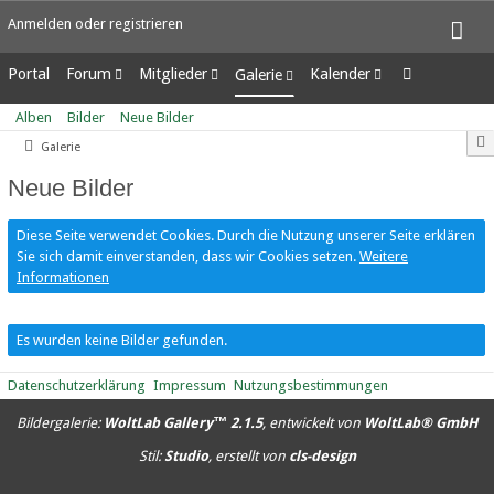
Anmelden oder registrieren
Portal
Forum
Mitglieder
Kalender
Galerie
Unerledigte Themen
Letzte Aktivitäten
Wochenansicht
Alben
Alben
Bilder
Neue Bilder
Benutzer online
Tagesansicht
Bilder
Galerie
Team-Mitglieder
Termine
Neue Bilder
Mitgliedersuche
Neue Bilder
Diese Seite verwendet Cookies. Durch die Nutzung unserer Seite erklären
Sie sich damit einverstanden, dass wir Cookies setzen.
Weitere
Informationen
Es wurden keine Bilder gefunden.
Datenschutzerklärung
Impressum
Nutzungsbestimmungen
Bildergalerie:
WoltLab Gallery™ 2.1.5
, entwickelt von
WoltLab® GmbH
Stil:
Studio
, erstellt von
cls-design