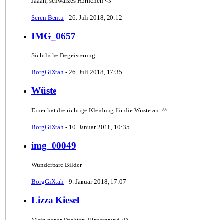
Jaaah, schwarzes Hörnchen <3
Seren Bentu
-
26. Juli 2018, 20:12
IMG_0657
Sichtliche Begeisterung.
BorgGiXtah
-
26. Juli 2018, 17:35
Wüste
Einer hat die richtige Kleidung für die Wüste an. ^^
BorgGiXtah
-
10. Januar 2018, 10:35
img_00049
Wunderbare Bilder.
BorgGiXtah
-
9. Januar 2018, 17:07
Lizza Kiesel
Mein neuer Desktop-Hintergrund :D