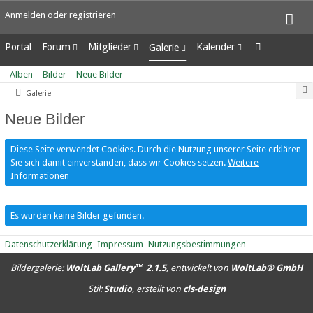
Anmelden oder registrieren
Portal
Forum
Mitglieder
Kalender
Galerie
Unerledigte Themen
Letzte Aktivitäten
Wochenansicht
Alben
Alben
Bilder
Neue Bilder
Benutzer online
Tagesansicht
Bilder
Galerie
Team-Mitglieder
Termine
Neue Bilder
Mitgliedersuche
Neue Bilder
Diese Seite verwendet Cookies. Durch die Nutzung unserer Seite erklären
Sie sich damit einverstanden, dass wir Cookies setzen.
Weitere
Informationen
Es wurden keine Bilder gefunden.
Datenschutzerklärung
Impressum
Nutzungsbestimmungen
Bildergalerie:
WoltLab Gallery™ 2.1.5
, entwickelt von
WoltLab® GmbH
Stil:
Studio
, erstellt von
cls-design