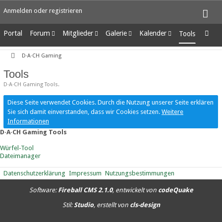
Anmelden oder registrieren
Portal
Forum
Mitglieder
Galerie
Kalender
Tools
Unerledigte Themen
Letzte Aktivitäten
Alben
Wochenansicht
D·A·CH Gaming
Benutzer online
Bilder
Tagesansicht
Team-Mitglieder
Neue Bilder
Termine
Tools
Mitgliedersuche
D·A·CH Gaming Tools.
Diese Seite verwendet Cookies. Durch die Nutzung unserer Seite erklären
Sie sich damit einverstanden, dass wir Cookies setzen.
Weitere
Informationen
D·A·CH Gaming Tools
Würfel-Tool
Dateimanager
Datenschutzerklärung
Impressum
Nutzungsbestimmungen
Software:
Fireball CMS 2.1.0
, entwickelt von
codeQuake
Stil:
Studio
, erstellt von
cls-design