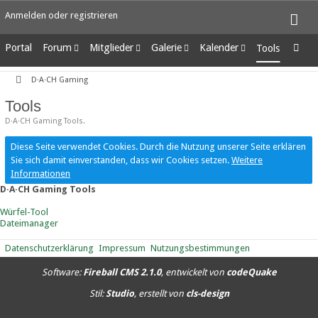
Anmelden oder registrieren
Portal
Forum
Mitglieder
Galerie
Kalender
Tools
Unerledigte Themen
Letzte Aktivitäten
Alben
Wochenansicht
D·A·CH Gaming
Benutzer online
Bilder
Tagesansicht
Team-Mitglieder
Neue Bilder
Termine
Tools
Mitgliedersuche
D·A·CH Gaming Tools.
Diese Seite verwendet Cookies. Durch die Nutzung unserer Seite erklären
Sie sich damit einverstanden, dass wir Cookies setzen.
Weitere
Informationen
D·A·CH Gaming Tools
Würfel-Tool
Dateimanager
Datenschutzerklärung
Impressum
Nutzungsbestimmungen
Software:
Fireball CMS 2.1.0
, entwickelt von
codeQuake
Stil:
Studio
, erstellt von
cls-design