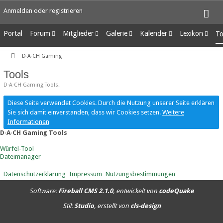
Anmelden oder registrieren
Portal
Forum
Mitglieder
Galerie
Kalender
Lexikon
To
Unerledigte Themen
Letzte Aktivitäten
Alben
Wochenansicht
Ungelesene Eint
D·A·CH Gaming
Benutzer online
Bilder
Tagesansicht
Team-Mitglieder
Neue Bilder
Termine
Tools
Mitgliedersuche
D·A·CH Gaming Tools.
Diese Seite verwendet Cookies. Durch die Nutzung unserer Seite erklären
Sie sich damit einverstanden, dass wir Cookies setzen.
Weitere
Informationen
D·A·CH Gaming Tools
Würfel-Tool
Dateimanager
Datenschutzerklärung
Impressum
Nutzungsbestimmungen
Software:
Fireball CMS 2.1.0
, entwickelt von
codeQuake
Stil:
Studio
, erstellt von
cls-design