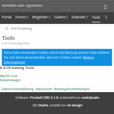
Anmelden oder registrieren
Portal
Forum
Mitglieder
Galerie
Kalender
Tools
Unerledigte Themen
Letzte Aktivitäten
Alben
Wochenansicht
D·A·CH Gaming
Benutzer online
Bilder
Tagesansicht
Team-Mitglieder
Neue Bilder
Termine
Tools
Mitgliedersuche
D·A·CH Gaming Tools.
Diese Seite verwendet Cookies. Durch die Nutzung unserer Seite erklären
Sie sich damit einverstanden, dass wir Cookies setzen.
Weitere
Informationen
D·A·CH Gaming Tools
Würfel-Tool
Dateimanager
Datenschutzerklärung
Impressum
Nutzungsbestimmungen
Software:
Fireball CMS 2.1.0
, entwickelt von
codeQuake
Stil:
Studio
, erstellt von
cls-design