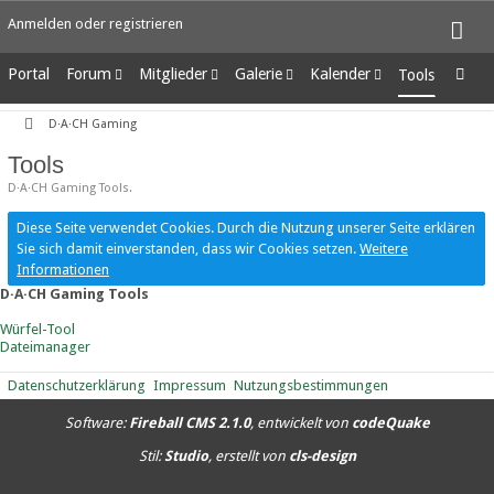
Anmelden oder registrieren
Portal
Forum
Mitglieder
Galerie
Kalender
Tools
Unerledigte Themen
Letzte Aktivitäten
Alben
Wochenansicht
D·A·CH Gaming
Benutzer online
Bilder
Tagesansicht
Team-Mitglieder
Neue Bilder
Termine
Tools
Mitgliedersuche
D·A·CH Gaming Tools.
Diese Seite verwendet Cookies. Durch die Nutzung unserer Seite erklären
Sie sich damit einverstanden, dass wir Cookies setzen.
Weitere
Informationen
D·A·CH Gaming Tools
Würfel-Tool
Dateimanager
Datenschutzerklärung
Impressum
Nutzungsbestimmungen
Software:
Fireball CMS 2.1.0
, entwickelt von
codeQuake
Stil:
Studio
, erstellt von
cls-design