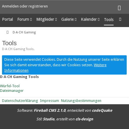
Anmelden oder registrieren
Portal
Forum
Mitglieder
Galerie
Kalender
Tools
Unerledigte Themen
Letzte Aktivitäten
Alben
Wochenansicht
D·A·CH Gaming
Benutzer online
Bilder
Tagesansicht
Team-Mitglieder
Neue Bilder
Termine
Tools
Mitgliedersuche
D·A·CH Gaming Tools.
Diese Seite verwendet Cookies. Durch die Nutzung unserer Seite erklären
Sie sich damit einverstanden, dass wir Cookies setzen.
Weitere
Informationen
D·A·CH Gaming Tools
Würfel-Tool
Dateimanager
Datenschutzerklärung
Impressum
Nutzungsbestimmungen
Software:
Fireball CMS 2.1.0
, entwickelt von
codeQuake
Stil:
Studio
, erstellt von
cls-design