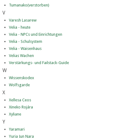
Tumanako(verstorben)
V
Varesh Lasarew
Velia - heute
Velia - NPCs und Einrichtungen
Velia - Schulsystem
Velia - Waisenhaus
Velias Wachen
Verstärkungs- und Failstack-Guide
W
Wissenskodex
Wolfsgarde
X
Xellesa Ceos
Xineko Rojára
Xyliane
Y
Yaramari
Yuria Jun Nara