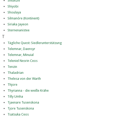
Shidezhi
Shiyobi
Shoulaya
Silmanóre (Kontinent)
Siriaka Jayeon
Sternenanistee
T
Tägliche Quest: Siedlerunterstützung
Telemnar, Daensyr
Telemnar, Minuial
Teleniel Nesrin Ceos
Tenzin
Thaladrian
Thelesa von der Warth
Thjore
Thyrianna - die weiße Krähe
Tilly Umha
Tjaenare Tusenskona
Tjore Tusenskona
Tsatsuka Ceos