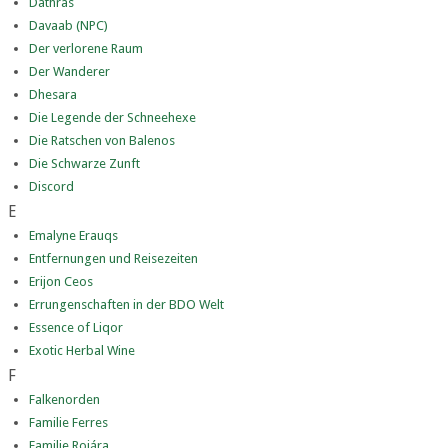
Dathras
Davaab (NPC)
Der verlorene Raum
Der Wanderer
Dhesara
Die Legende der Schneehexe
Die Ratschen von Balenos
Die Schwarze Zunft
Discord
E
Emalyne Erauqs
Entfernungen und Reisezeiten
Erijon Ceos
Errungenschaften in der BDO Welt
Essence of Liqor
Exotic Herbal Wine
F
Falkenorden
Familie Ferres
Familie Rojára