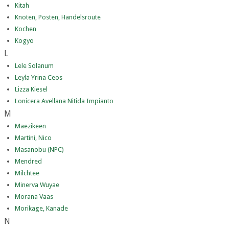
Kitah
Knoten, Posten, Handelsroute
Kochen
Kogyo
L
Lele Solanum
Leyla Yrina Ceos
Lizza Kiesel
Lonicera Avellana Nitida Impianto
M
Maezikeen
Martini, Nico
Masanobu (NPC)
Mendred
Milchtee
Minerva Wuyae
Morana Vaas
Morikage, Kanade
N