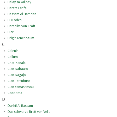
Balay sa kalipay
Barata Latifa
Bassam Al Hamdan
BBCodes
Berenike von Craft
Bier
Brigit Tenenbaum
C
Calenin
Callum
Chat-Kanäle
Clan Nabaato
Clan Nagajo
Clan Tetsuburo
Clan Yamasensou
Cocooma
D
Dakhil Al Bassam
Das schwarze Brett von Velia