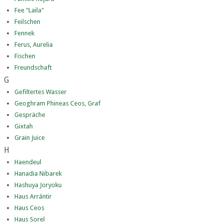
Fee "Laila"
Feilschen
Fennek
Ferus, Aurelia
Fischen
Freundschaft
G
Gefiltertes Wasser
Geoghram Phineas Ceos, Graf
Gespräche
Gixtah
Grain Juice
H
Haendeul
Hanadia Nibarek
Hashuya Joryoku
Haus Arrántir
Haus Ceos
Haus Sorel