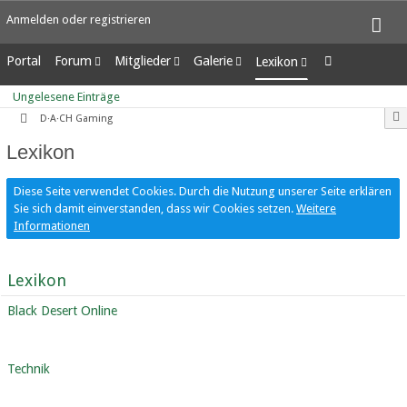
Anmelden oder registrieren
Portal
Forum
Mitglieder
Galerie
Lexikon
Unerledigte Themen
Letzte Aktivitäten
Alben
Ungelesene Einträge
Ungelesene Einträge
Benutzer online
Bilder
D·A·CH Gaming
Team-Mitglieder
Neue Bilder
Lexikon
Mitgliedersuche
Diese Seite verwendet Cookies. Durch die Nutzung unserer Seite erklären
Sie sich damit einverstanden, dass wir Cookies setzen.
Weitere
Informationen
Lexikon
Black Desert Online
Technik