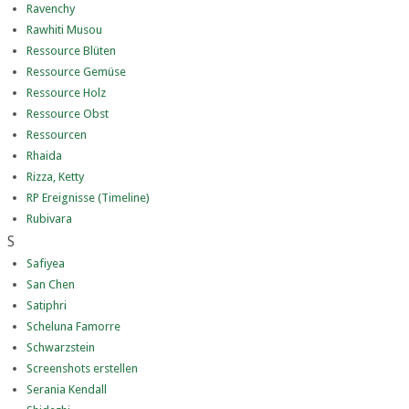
Ravenchy
Rawhiti Musou
Ressource Blüten
Ressource Gemüse
Ressource Holz
Ressource Obst
Ressourcen
Rhaida
Rizza, Ketty
RP Ereignisse (Timeline)
Rubivara
S
Safiyea
San Chen
Satiphri
Scheluna Famorre
Schwarzstein
Screenshots erstellen
Serania Kendall