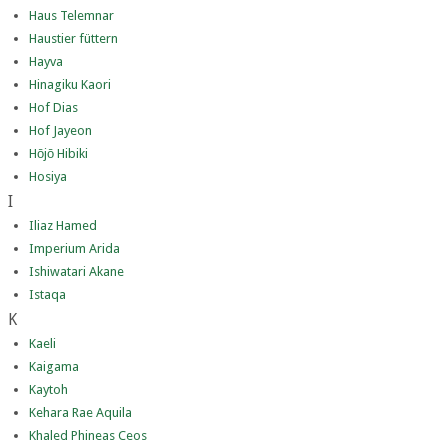
Haus Telemnar
Haustier füttern
Hayva
Hinagiku Kaori
Hof Dias
Hof Jayeon
Hōjō Hibiki
Hosiya
I
Iliaz Hamed
Imperium Arida
Ishiwatari Akane
Istaqa
K
Kaeli
Kaigama
Kaytoh
Kehara Rae Aquila
Khaled Phineas Ceos