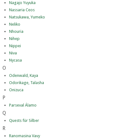
Nagajo Yuyuka
Nassaria Ceos
Natsukawa, Yumeko
Neliko
Nhouria
Nihep
Nippei
Niva
Nycasa
O
Odenwald, Kaya
Odorikage, Talasha
Onizuca
P
Parseval Álamo
Q
Quests für Silber
R
Ranomasina Vavy