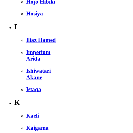
Hōjō Hibiki
Hosiya
I
Iliaz Hamed
Imperium
Arida
Ishiwatari
Akane
Istaqa
K
Kaeli
Kaigama