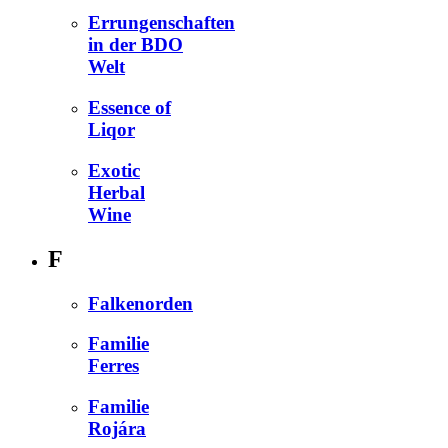
Errungenschaften
in der BDO
Welt
Essence of
Liqor
Exotic
Herbal
Wine
F
Falkenorden
Familie
Ferres
Familie
Rojára