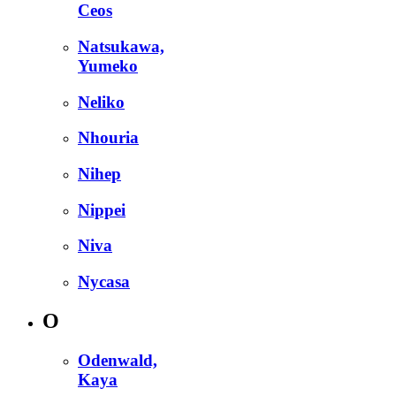
Ceos
Natsukawa,
Yumeko
Neliko
Nhouria
Nihep
Nippei
Niva
Nycasa
O
Odenwald,
Kaya