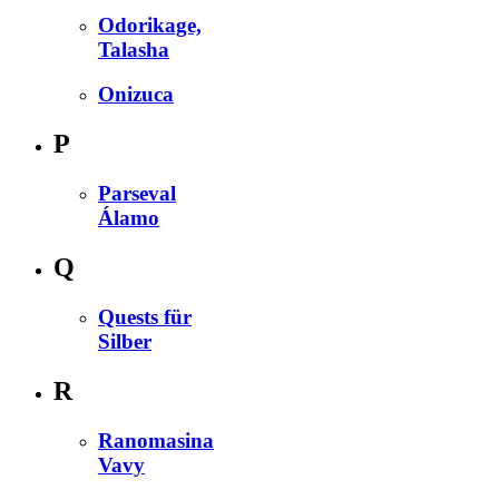
Odorikage,
Talasha
Onizuca
P
Parseval
Álamo
Q
Quests für
Silber
R
Ranomasina
Vavy