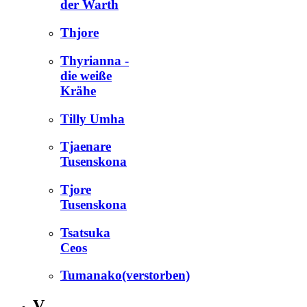
der Warth
Thjore
Thyrianna -
die weiße
Krähe
Tilly Umha
Tjaenare
Tusenskona
Tjore
Tusenskona
Tsatsuka
Ceos
Tumanako(verstorben)
V