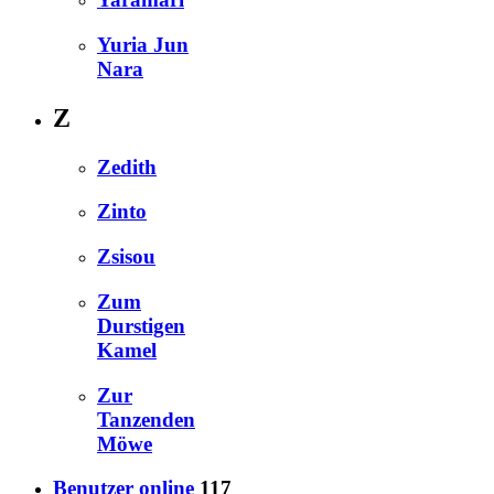
Yuria Jun
Nara
Z
Zedith
Zinto
Zsisou
Zum
Durstigen
Kamel
Zur
Tanzenden
Möwe
Benutzer online
117