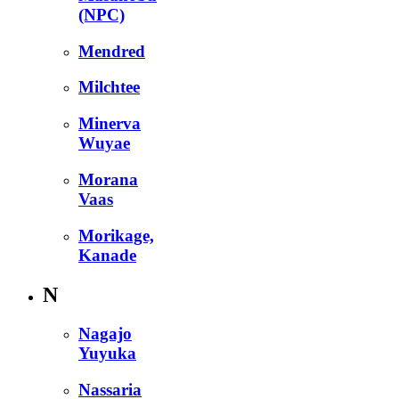
(NPC)
Mendred
Milchtee
Minerva
Wuyae
Morana
Vaas
Morikage,
Kanade
N
Nagajo
Yuyuka
Nassaria