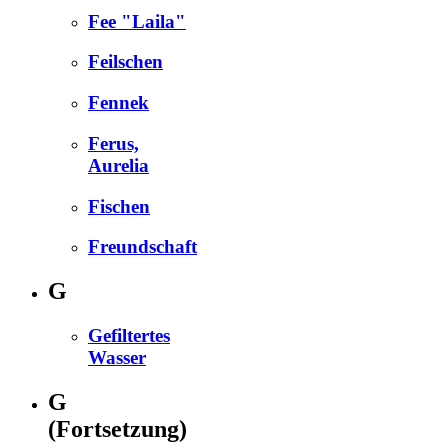
Fee "Laila"
Feilschen
Fennek
Ferus,
Aurelia
Fischen
Freundschaft
G
Gefiltertes
Wasser
G
(Fortsetzung)