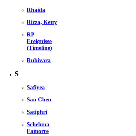
Rhaida
Rizza, Ketty
RP
Ereignisse
(Timeline)
Rubivara
S
Safiyea
San Chen
Satiphri
Scheluna
Famorre