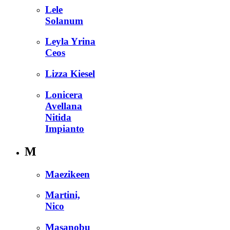
Lele
Solanum
Leyla Yrina
Ceos
Lizza Kiesel
Lonicera
Avellana
Nitida
Impianto
M
Maezikeen
Martini,
Nico
Masanobu