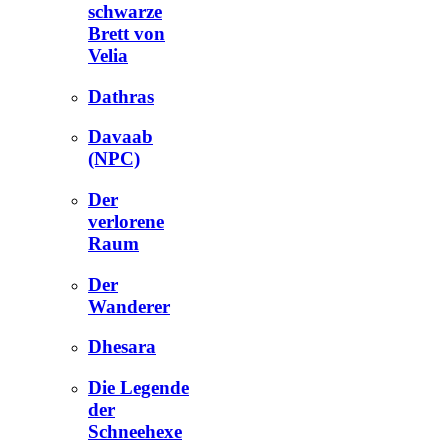
schwarze
Brett von
Velia
Dathras
Davaab
(NPC)
Der
verlorene
Raum
Der
Wanderer
Dhesara
Die Legende
der
Schneehexe