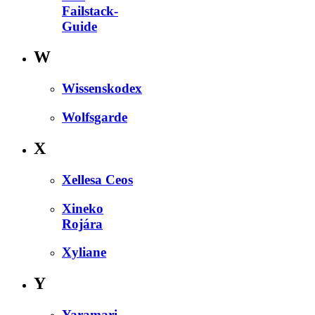
Failstack-
Guide
W
Wissenskodex
Wolfsgarde
X
Xellesa Ceos
Xineko
Rojára
Xyliane
Y
Yaramari