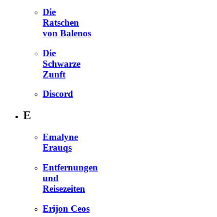
Die
Ratschen
von Balenos
Die
Schwarze
Zunft
Discord
E
Emalyne
Erauqs
Entfernungen
und
Reisezeiten
Erijon Ceos