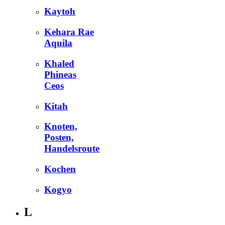
Kaytoh
Kehara Rae
Aquila
Khaled
Phineas
Ceos
Kitah
Knoten,
Posten,
Handelsroute
Kochen
Kogyo
L