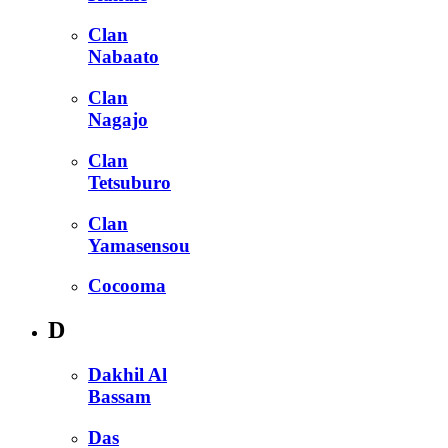
Clan
Nabaato
Clan
Nagajo
Clan
Tetsuburo
Clan
Yamasensou
Cocooma
D
Dakhil Al
Bassam
Das