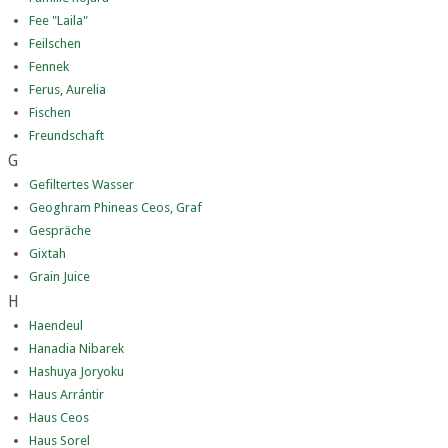
Fee "Laila"
Feilschen
Fennek
Ferus, Aurelia
Fischen
Freundschaft
G
Gefiltertes Wasser
Geoghram Phineas Ceos, Graf
Gespräche
Gixtah
Grain Juice
H
Haendeul
Hanadia Nibarek
Hashuya Joryoku
Haus Arrántir
Haus Ceos
Haus Sorel