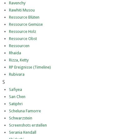
Ravenchy
Rawhiti Musou
Ressource Blüten
Ressource Gemüse
Ressource Holz
Ressource Obst
Ressourcen
Rhaida
Rizza, Ketty
RP Ereignisse (Timeline)
Rubivara
S
Safiyea
San Chen
Satiphri
Scheluna Famorre
Schwarzstein
Screenshots erstellen
Serania Kendall