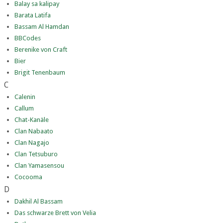
Balay sa kalipay
Barata Latifa
Bassam Al Hamdan
BBCodes
Berenike von Craft
Bier
Brigit Tenenbaum
C
Calenin
Callum
Chat-Kanäle
Clan Nabaato
Clan Nagajo
Clan Tetsuburo
Clan Yamasensou
Cocooma
D
Dakhil Al Bassam
Das schwarze Brett von Velia