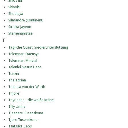
Shidezhi
Shiyobi
Shoulaya
Silmanóre (Kontinent)
Siriaka Jayeon
Sternenanistee
T
Tägliche Quest: Siedlerunterstützung
Telemnar, Daensyr
Telemnar, Minuial
Teleniel Nesrin Ceos
Tenzin
Thaladrian
Thelesa von der Warth
Thjore
Thyrianna - die weiße Krähe
Tilly Umha
Tjaenare Tusenskona
Tjore Tusenskona
Tsatsuka Ceos