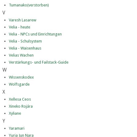
Tumanako(verstorben)
V
Varesh Lasarew
Velia - heute
Velia - NPCs und Einrichtungen
Velia - Schulsystem
Velia - Waisenhaus
Velias Wachen
Verstärkungs- und Failstack-Guide
W
Wissenskodex
Wolfsgarde
X
Xellesa Ceos
Xineko Rojára
Xyliane
Y
Yaramari
Yuria Jun Nara