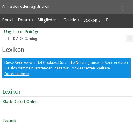
Anmelden oder registrieren
Portal
Forum
Mitglieder
Galerie
Lexikon
Unerledigte Themen
Letzte Aktivitäten
Alben
Ungelesene Einträge
Ungelesene Einträge
Benutzer online
Bilder
D·A·CH Gaming
Team-Mitglieder
Neue Bilder
Lexikon
Mitgliedersuche
Diese Seite verwendet Cookies. Durch die Nutzung unserer Seite erklären
Sie sich damit einverstanden, dass wir Cookies setzen.
Weitere
Informationen
Lexikon
Black Desert Online
Technik