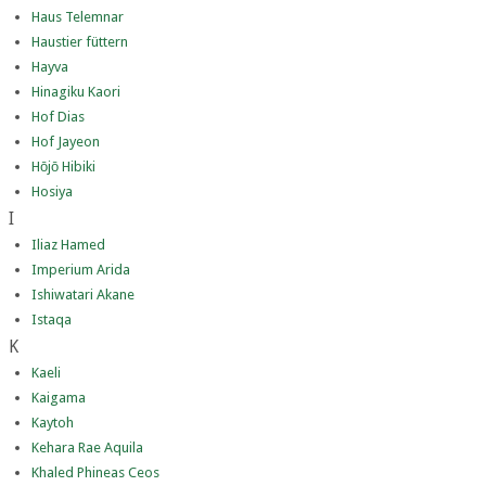
Haus Telemnar
Haustier füttern
Hayva
Hinagiku Kaori
Hof Dias
Hof Jayeon
Hōjō Hibiki
Hosiya
I
Iliaz Hamed
Imperium Arida
Ishiwatari Akane
Istaqa
K
Kaeli
Kaigama
Kaytoh
Kehara Rae Aquila
Khaled Phineas Ceos