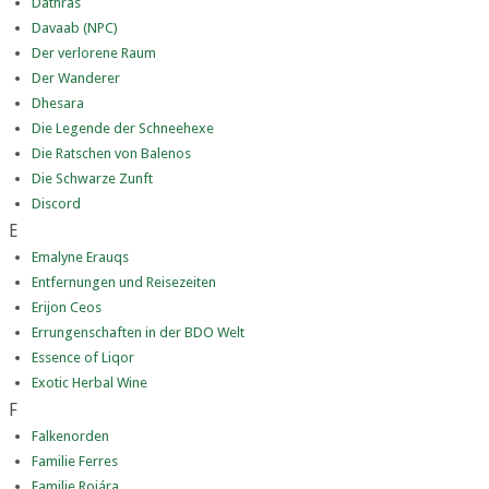
Dathras
Davaab (NPC)
Der verlorene Raum
Der Wanderer
Dhesara
Die Legende der Schneehexe
Die Ratschen von Balenos
Die Schwarze Zunft
Discord
E
Emalyne Erauqs
Entfernungen und Reisezeiten
Erijon Ceos
Errungenschaften in der BDO Welt
Essence of Liqor
Exotic Herbal Wine
F
Falkenorden
Familie Ferres
Familie Rojára