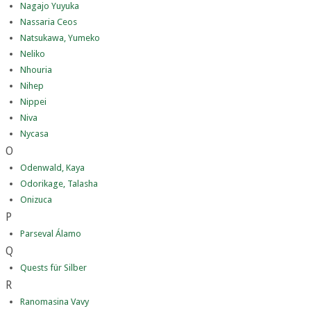
Nagajo Yuyuka
Nassaria Ceos
Natsukawa, Yumeko
Neliko
Nhouria
Nihep
Nippei
Niva
Nycasa
O
Odenwald, Kaya
Odorikage, Talasha
Onizuca
P
Parseval Álamo
Q
Quests für Silber
R
Ranomasina Vavy