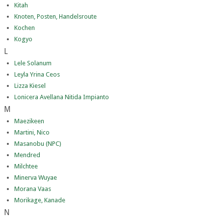
Kitah
Knoten, Posten, Handelsroute
Kochen
Kogyo
L
Lele Solanum
Leyla Yrina Ceos
Lizza Kiesel
Lonicera Avellana Nitida Impianto
M
Maezikeen
Martini, Nico
Masanobu (NPC)
Mendred
Milchtee
Minerva Wuyae
Morana Vaas
Morikage, Kanade
N