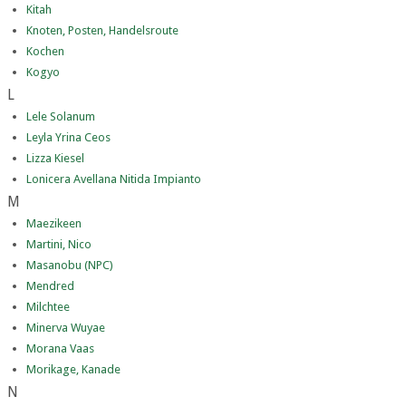
Kitah
Knoten, Posten, Handelsroute
Kochen
Kogyo
L
Lele Solanum
Leyla Yrina Ceos
Lizza Kiesel
Lonicera Avellana Nitida Impianto
M
Maezikeen
Martini, Nico
Masanobu (NPC)
Mendred
Milchtee
Minerva Wuyae
Morana Vaas
Morikage, Kanade
N