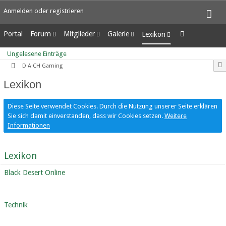
Anmelden oder registrieren
Portal
Forum
Mitglieder
Galerie
Lexikon
Unerledigte Themen
Letzte Aktivitäten
Alben
Ungelesene Einträge
Ungelesene Einträge
Benutzer online
Bilder
D·A·CH Gaming
Team-Mitglieder
Neue Bilder
Lexikon
Mitgliedersuche
Diese Seite verwendet Cookies. Durch die Nutzung unserer Seite erklären
Sie sich damit einverstanden, dass wir Cookies setzen.
Weitere
Informationen
Lexikon
Black Desert Online
Technik