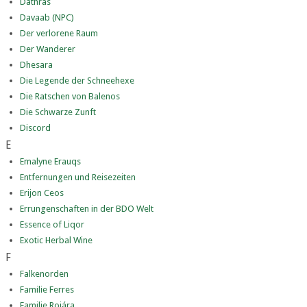
Dathras
Davaab (NPC)
Der verlorene Raum
Der Wanderer
Dhesara
Die Legende der Schneehexe
Die Ratschen von Balenos
Die Schwarze Zunft
Discord
E
Emalyne Erauqs
Entfernungen und Reisezeiten
Erijon Ceos
Errungenschaften in der BDO Welt
Essence of Liqor
Exotic Herbal Wine
F
Falkenorden
Familie Ferres
Familie Rojára