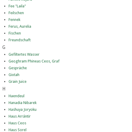
Fee "Laila"
Feilschen
Fennek
Ferus, Aurelia
Fischen
Freundschaft
G
Gefiltertes Wasser
Geoghram Phineas Ceos, Graf
Gespräche
Gixtah
Grain Juice
H
Haendeul
Hanadia Nibarek
Hashuya Joryoku
Haus Arrántir
Haus Ceos
Haus Sorel