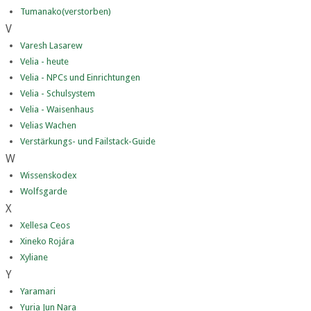
Tumanako(verstorben)
V
Varesh Lasarew
Velia - heute
Velia - NPCs und Einrichtungen
Velia - Schulsystem
Velia - Waisenhaus
Velias Wachen
Verstärkungs- und Failstack-Guide
W
Wissenskodex
Wolfsgarde
X
Xellesa Ceos
Xineko Rojára
Xyliane
Y
Yaramari
Yuria Jun Nara