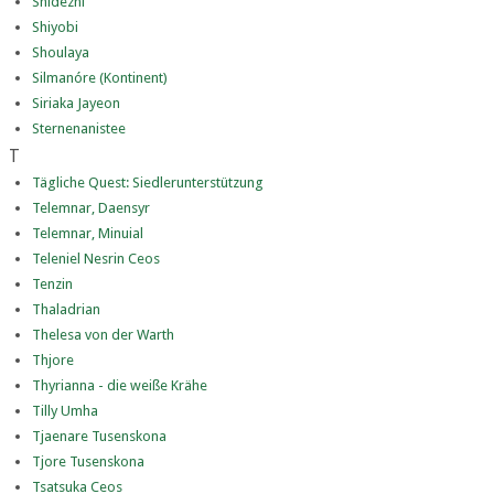
Shidezhi
Shiyobi
Shoulaya
Silmanóre (Kontinent)
Siriaka Jayeon
Sternenanistee
T
Tägliche Quest: Siedlerunterstützung
Telemnar, Daensyr
Telemnar, Minuial
Teleniel Nesrin Ceos
Tenzin
Thaladrian
Thelesa von der Warth
Thjore
Thyrianna - die weiße Krähe
Tilly Umha
Tjaenare Tusenskona
Tjore Tusenskona
Tsatsuka Ceos