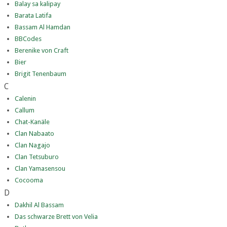
Balay sa kalipay
Barata Latifa
Bassam Al Hamdan
BBCodes
Berenike von Craft
Bier
Brigit Tenenbaum
C
Calenin
Callum
Chat-Kanäle
Clan Nabaato
Clan Nagajo
Clan Tetsuburo
Clan Yamasensou
Cocooma
D
Dakhil Al Bassam
Das schwarze Brett von Velia