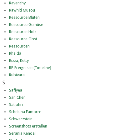
Ravenchy
Rawhiti Musou
Ressource Blüten
Ressource Gemüse
Ressource Holz
Ressource Obst
Ressourcen
Rhaida
Rizza, Ketty
RP Ereignisse (Timeline)
Rubivara
S
Safiyea
San Chen
Satiphri
Scheluna Famorre
Schwarzstein
Screenshots erstellen
Serania Kendall