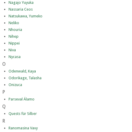
Nagajo Yuyuka
Nassaria Ceos
Natsukawa, Yumeko
Neliko
Nhouria
Nihep
Nippei
Niva
Nycasa
O
Odenwald, Kaya
Odorikage, Talasha
Onizuca
P
Parseval Álamo
Q
Quests für Silber
R
Ranomasina Vavy