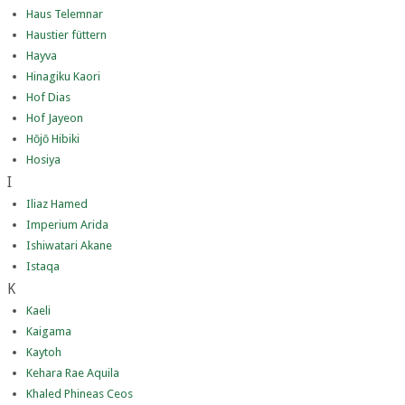
Haus Telemnar
Haustier füttern
Hayva
Hinagiku Kaori
Hof Dias
Hof Jayeon
Hōjō Hibiki
Hosiya
I
Iliaz Hamed
Imperium Arida
Ishiwatari Akane
Istaqa
K
Kaeli
Kaigama
Kaytoh
Kehara Rae Aquila
Khaled Phineas Ceos