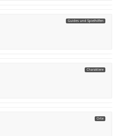
Guides und Spielhilfen
Weiterlesen
Charaktere
Weiterlesen
Orte