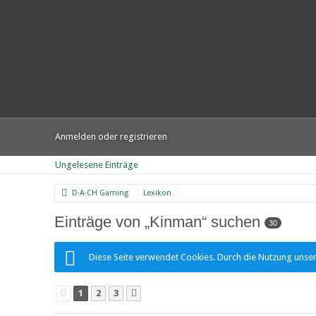
Anmelden oder registrieren
Ungelesene Einträge
D·A·CH Gaming
Lexikon
Einträge von „Kinman“ suchen
30
Diese Seite verwendet Cookies. Durch die Nutzung unsere
1
2
3