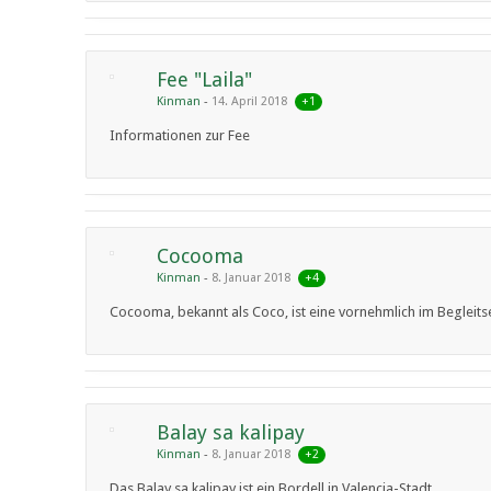
Fee "Laila"
+1
Kinman
14. April 2018
Informationen zur Fee
Cocooma
+4
Kinman
8. Januar 2018
Cocooma, bekannt als Coco, ist eine vornehmlich im Begleitse
Balay sa kalipay
+2
Kinman
8. Januar 2018
Das Balay sa kalipay ist ein Bordell in Valencia-Stadt.