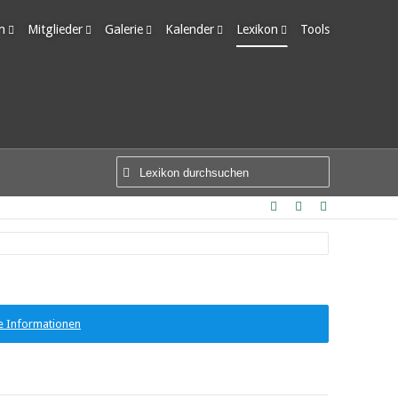
m
Mitglieder
Galerie
Kalender
Lexikon
Tools
edigte Themen
Letzte Aktivitäten
Alben
Wochenansicht
Ungelesene Einträge
Benutzer online
Bilder
Tagesansicht
Team-Mitglieder
Neue Bilder
Termine
Mitgliedersuche
e Informationen