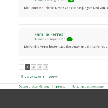
+4
Kinman
16. August 2017
Die Comtesse Teleniel Nesrin Ceos ist das jüngste Kind von 
Familie Ferres
+5
Kinman
8. August 2017
Die Familie Ferres besteht aus Ilse, Anton und Enrico Ferres un
1
2
3
D·A·CH Gaming
Lexikon
Datenschutzerklärung
Impressum
Nutzungsbestimmungen