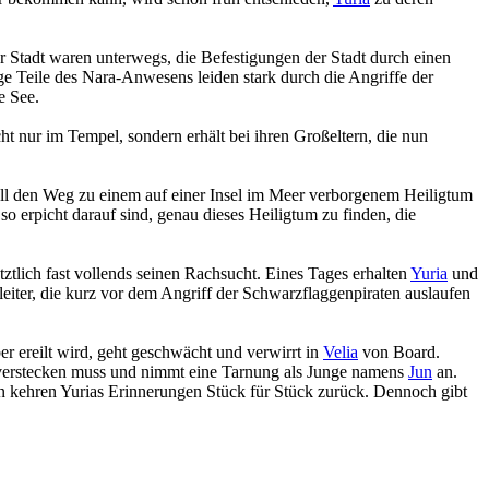
er Stadt waren unterwegs, die Befestigungen der Stadt durch einen
ge Teile des Nara-Anwesens leiden stark durch die Angriffe der
e See.
ht nur im Tempel, sondern erhält bei ihren Großeltern, die nun
oll den Weg zu einem auf einer Insel im Meer verborgenem Heiligtum
o erpicht darauf sind, genau dieses Heiligtum zu finden, die
ztlich fast vollends seinen Rachsucht. Eines Tages erhalten
Yuria
und
iter, die kurz vor dem Angriff der Schwarzflaggenpiraten auslaufen
er ereilt wird, geht geschwächt und verwirrt in
Velia
von Board.
ich verstecken muss und nimmt eine Tarnung als Junge namens
Jun
an.
 kehren Yurias Erinnerungen Stück für Stück zurück. Dennoch gibt