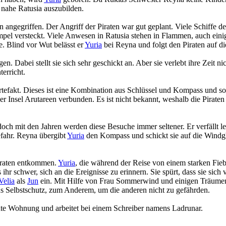
 nahe Ratusia auszubilden.
 angegriffen. Der Angriff der Piraten war gut geplant. Viele Schiffe d
mpel versteckt. Viele Anwesen in Ratusia stehen in Flammen, auch eini
e. Blind vor Wut belässt er
Yuria
bei Reyna und folgt den Piraten auf di
Dabei stellt sie sich sehr geschickt an. Aber sie verlebt ihre Zeit nic
erricht.
Artefakt. Dieses ist eine Kombination aus Schlüssel und Kompass und s
Insel Arutareen verbunden. Es ist nicht bekannt, weshalb die Piraten s
h mit den Jahren werden diese Besuche immer seltener. Er verfällt let
fahr. Reyna übergibt
Yuria
den Kompass und schickt sie auf die Windgle
iraten entkommen.
Yuria
, die während der Reise von einem starken Fieb
 ihr schwer, sich an die Ereignisse zu erinnern. Sie spürt, dass sie s
Velia
als
Jun
ein. Mit Hilfe von Frau Sommerwind und einigen Träumen
us Selbstschutz, zum Anderem, um die anderen nicht zu gefährden.
hte Wohnung und arbeitet bei einem Schreiber namens Ladrunar.