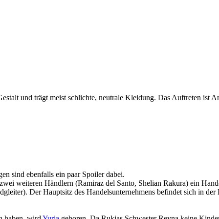
Gestalt und trägt meist schlichte, neutrale Kleidung. Das Auftreten is
n sind ebenfalls ein paar Spoiler dabei.
wei weiteren Händlern (Ramiraz del Santo, Shelian Rakura) ein Hande
eiter). Der Hauptsitz des Handelsunternehmens befindet sich in der Haf
n haben, wird
Yuria
geboren. Da Rukias Schwester Reyna keine Kinder