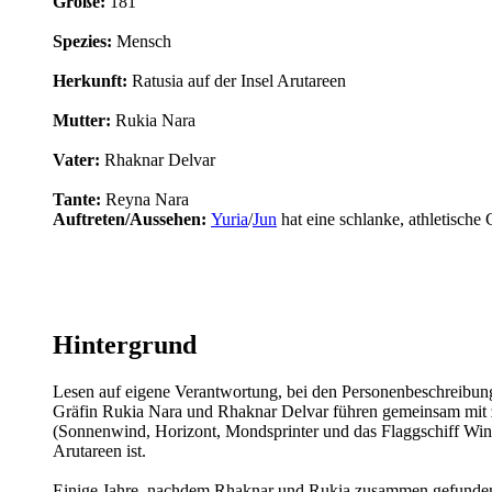
Größe:
181
Spezies:
Mensch
Herkunft:
Ratusia auf der Insel Arutareen
Mutter:
Rukia Nara
Vater:
Rhaknar Delvar
Tante:
Reyna Nara
Auftreten/Aussehen:
Yuria
/
Jun
hat eine schlanke, athletische 
Hintergrund
Lesen auf eigene Verantwortung, bei den Personenbeschreibunge
Gräfin Rukia Nara und Rhaknar Delvar führen gemeinsam mit z
(Sonnenwind, Horizont, Mondsprinter und das Flaggschiff Windgl
Arutareen ist.
Einige Jahre, nachdem Rhaknar und Rukia zusammen gefunde