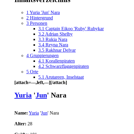
1
Yuria 'Jun' Nara
2
Hintergrund
3
Personen
3.1
Captain Eikoo 'Ruby' Rubykar
3.2
Adrian Shelby
3.3
Rukia Nara
3.4
Reyna Nara
3.5
Rakhnar Delvar
4
Gruppierungen
4.1
Korallenpiraten
4.2
Schwarzflaggenpiraten
5
Orte
5.1
Arutareen, Inselstaat
[attach=---,left,---][/attach]
Yuria
'
Jun
' Nara
Name:
Yuria
'
Jun
' Nara
Alter:
28