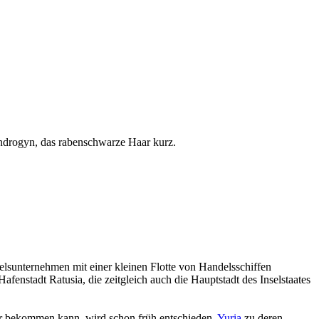
t Androgyn, das rabenschwarze Haar kurz.
lsunternehmen mit einer kleinen Flotte von Handelsschiffen
enstadt Ratusia, die zeitgleich auch die Hauptstadt des Inselstaates
 bekommen kann, wird schon früh entschieden,
Yuria
zu deren