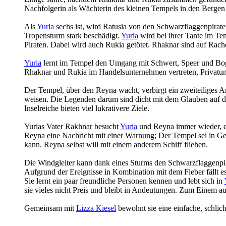
Nachfolgerin als Wächterin des kleinen Tempels in den Bergen
Als
Yuria
sechs ist, wird Ratusia von den Schwarzflaggenpiraten
Tropensturm stark beschädigt.
Yuria
wird bei ihrer Tante im Te
Piraten. Dabei wird auch Rukia getötet. Rhaknar sind auf Rach
Yuria
lernt im Tempel den Umgang mit Schwert, Speer und Bogen. 
Rhaknar und Rukia im Handelsunternehmen vertreten, Privatunt
Der Tempel, über den Reyna wacht, verbirgt ein zweiteiliges 
weisen. Die Legenden darum sind dicht mit dem Glauben auf der 
Inselreiche bieten viel lukrativere Ziele.
Yurias Vater Rakhnar besucht
Yuria
und Reyna immer wieder, doc
Reyna eine Nachricht mit einer Warnung; Der Tempel sei in Ge
kann. Reyna selbst will mit einem anderem Schiff fliehen.
Die Windgleiter kann dank eines Sturms den Schwarzflaggenp
Aufgrund der Ereignisse in Kombination mit dem Fieber fällt es
Sie lernt ein paar freundliche Personen kennen und lebt sich in
sie vieles nicht Preis und bleibt in Andeutungen. Zum Einem a
Gemeinsam mit
Lizza Kiesel
bewohnt sie eine einfache, schlic