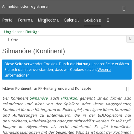
Anmelden oder registrieren
Portal
Forum
Mitglieder
Galerie
Lexikon
Unerledigte Themen
Letzte Aktivitäten
Alben
Ungelesene Einträge
Ungelesene Einträge
Benutzer online
Bilder
Orte
Team-Mitglieder
Neue Bilder
Mitgliedersuche
Silmanóre (Kontinent)
Diese Seite verwendet Cookies. Durch die Nutzung unserer Seite erklären
Sie sich damit einverstanden, dass wir Cookies setzen.
Weitere
Informationen
Fiktiver Kontinent für RP-Hintergründe und Konzepte
Der Kontinent
Silmanóre
, auch
Hikarikuni
genannt, ist ein fiktiver, also
erfundener und nicht von der Spiellore oder –karte vorgegebener,
Kontinent für den Hintergrund im Rollenspiel, um eigene Ideen, Konzepte
und Auffassungen zu untermauern, die in der BDO-Spiellore nur
unzureichend, unbefriedigend oder gar nicht erklärt werden. Er selbst gilt
Inagme im Allgemeinen als recht unbekannt. Es gibt kaum/keine
Handelsbeziehungen mit der bekannten Welt. Es ist nicht der Kontinent,