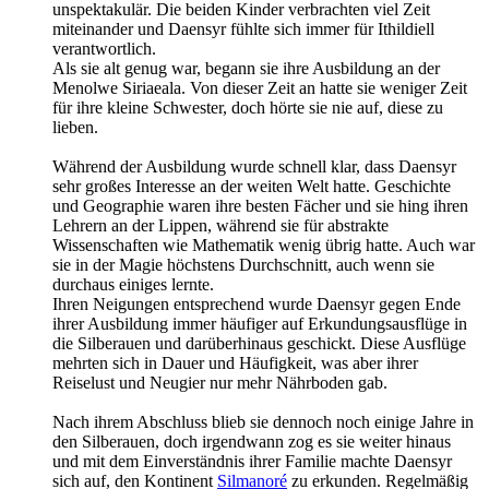
unspektakulär. Die beiden Kinder verbrachten viel Zeit
miteinander und Daensyr fühlte sich immer für Ithildiell
verantwortlich.
Als sie alt genug war, begann sie ihre Ausbildung an der
Menolwe Siriaeala. Von dieser Zeit an hatte sie weniger Zeit
für ihre kleine Schwester, doch hörte sie nie auf, diese zu
lieben.
Während der Ausbildung wurde schnell klar, dass Daensyr
sehr großes Interesse an der weiten Welt hatte. Geschichte
und Geographie waren ihre besten Fächer und sie hing ihren
Lehrern an der Lippen, während sie für abstrakte
Wissenschaften wie Mathematik wenig übrig hatte. Auch war
sie in der Magie höchstens Durchschnitt, auch wenn sie
durchaus einiges lernte.
Ihren Neigungen entsprechend wurde Daensyr gegen Ende
ihrer Ausbildung immer häufiger auf Erkundungsausflüge in
die Silberauen und darüberhinaus geschickt. Diese Ausflüge
mehrten sich in Dauer und Häufigkeit, was aber ihrer
Reiselust und Neugier nur mehr Nährboden gab.
Nach ihrem Abschluss blieb sie dennoch noch einige Jahre in
den Silberauen, doch irgendwann zog es sie weiter hinaus
und mit dem Einverständnis ihrer Familie machte Daensyr
sich auf, den Kontinent
Silmanoré
zu erkunden. Regelmäßig