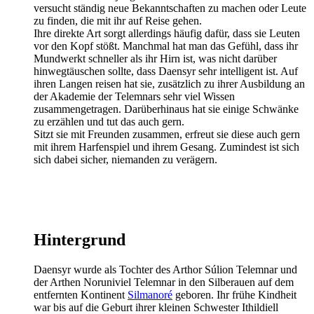
versucht ständig neue Bekanntschaften zu machen oder Leute
zu finden, die mit ihr auf Reise gehen.
Ihre direkte Art sorgt allerdings häufig dafür, dass sie Leuten
vor den Kopf stößt. Manchmal hat man das Gefühl, dass ihr
Mundwerkt schneller als ihr Hirn ist, was nicht darüber
hinwegtäuschen sollte, dass Daensyr sehr intelligent ist. Auf
ihren Langen reisen hat sie, zusätzlich zu ihrer Ausbildung an
der Akademie der Telemnars sehr viel Wissen
zusammengetragen. Darüberhinaus hat sie einige Schwänke
zu erzählen und tut das auch gern.
Sitzt sie mit Freunden zusammen, erfreut sie diese auch gern
mit ihrem Harfenspiel und ihrem Gesang. Zumindest ist sich
sich dabei sicher, niemanden zu verägern.
Hintergrund
Daensyr wurde als Tochter des Arthor Súlion Telemnar und
der Arthen Noruniviel Telemnar in den Silberauen auf dem
entfernten Kontinent
Silmanoré
geboren. Ihr frühe Kindheit
war bis auf die Geburt ihrer kleinen Schwester Ithildiell