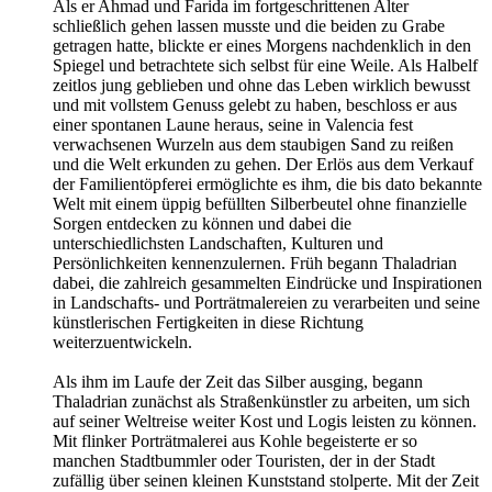
Als er Ahmad und Farida im fortgeschrittenen Alter
schließlich gehen lassen musste und die beiden zu Grabe
getragen hatte, blickte er eines Morgens nachdenklich in den
Spiegel und betrachtete sich selbst für eine Weile. Als Halbelf
zeitlos jung geblieben und ohne das Leben wirklich bewusst
und mit vollstem Genuss gelebt zu haben, beschloss er aus
einer spontanen Laune heraus, seine in Valencia fest
verwachsenen Wurzeln aus dem staubigen Sand zu reißen
und die Welt erkunden zu gehen. Der Erlös aus dem Verkauf
der Familientöpferei ermöglichte es ihm, die bis dato bekannte
Welt mit einem üppig befüllten Silberbeutel ohne finanzielle
Sorgen entdecken zu können und dabei die
unterschiedlichsten Landschaften, Kulturen und
Persönlichkeiten kennenzulernen. Früh begann Thaladrian
dabei, die zahlreich gesammelten Eindrücke und Inspirationen
in Landschafts- und Porträtmalereien zu verarbeiten und seine
künstlerischen Fertigkeiten in diese Richtung
weiterzuentwickeln.
Als ihm im Laufe der Zeit das Silber ausging, begann
Thaladrian zunächst als Straßenkünstler zu arbeiten, um sich
auf seiner Weltreise weiter Kost und Logis leisten zu können.
Mit flinker Porträtmalerei aus Kohle begeisterte er so
manchen Stadtbummler oder Touristen, der in der Stadt
zufällig über seinen kleinen Kunststand stolperte. Mit der Zeit