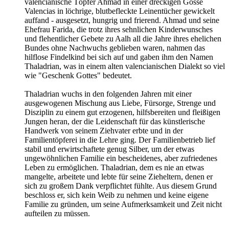
valencianische Töpfer Ahmad in einer dreckigen Gosse
Valencias in löchrige, blutbefleckte Leinentücher gewickelt
auffand - ausgesetzt, hungrig und frierend. Ahmad und seine
Ehefrau Farida, die trotz ihres sehnlichen Kinderwunsches
und flehentlicher Gebete zu Aalh all die Jahre ihres ehelichen
Bundes ohne Nachwuchs geblieben waren, nahmen das
hilflose Findelkind bei sich auf und gaben ihm den Namen
Thaladrian, was in einem alten valencianischen Dialekt so viel
wie "Geschenk Gottes" bedeutet.
Thaladrian wuchs in den folgenden Jahren mit einer
ausgewogenen Mischung aus Liebe, Fürsorge, Strenge und
Disziplin zu einem gut erzogenen, hilfsbereiten und fleißigen
Jungen heran, der die Leidenschaft für das künstlerische
Handwerk von seinem Ziehvater erbte und in der
Familientöpferei in die Lehre ging. Der Familienbetrieb lief
stabil und erwirtschaftete genug Silber, um der etwas
ungewöhnlichen Familie ein bescheidenes, aber zufriedenes
Leben zu ermöglichen. Thaladrian, dem es nie an etwas
mangelte, arbeitete und lebte für seine Zieheltern, denen er
sich zu großem Dank verpflichtet fühlte. Aus diesem Grund
beschloss er, sich kein Weib zu nehmen und keine eigene
Familie zu gründen, um seine Aufmerksamkeit und Zeit nicht
aufteilen zu müssen.