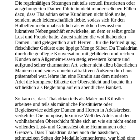
Die regelmäßigen Sitzungen mit teils sexuell frustrierten oder
ausgehungerten Damen führte in nicht minder seltenen Fällen
dazu, dass Thaladrian seine Kundinnen nicht bloß malte,
sondern auch leidenschaftlich liebte, sodass sich für den
Halbelfen mehr unabsichtlich als wirklich bewusst ein
lukratives Nebengeschäft entwickelte, an dem er selbst große
Lust und Freude hatte. Zuerst zahlten die wohlhabenden
Damen - und gelegentlich auch Herren - für die Befriedigung
fleischlicher Gelüste eine üppige Menge Silber. Da Thaladrian
durch die gepflegte Konversation mit gebildeten und reichen
Kunden sein Allgemeinwissen stetig erweitern konnte und
aufgrund seiner charmanten Art, seiner nicht allzu bäuerlichen
Manieren und seines ohnehin attraktiven Äußeren durchaus
präsentabel war, lehrte ihn eine Kundin aus dem niederen
Adel die komplexe Etikette der Oberschicht und buchte ihn
schließlich als Begleitung auf ein abendliches Bankett.
So kam es, dass Thaladrian teils als Maler und Künstler
arbeitete und teils als männliche Prostituierte oder
Begleitservice adeliger Damen und Herren in Adelskreisen
verkehrte. Die pompöse, luxuriöse Welt des Adels und der
wohlhabenden Oberschicht fühlte sich an wie ein nicht enden
wollendes Lust- und Genussfest ohne Hemmungen oder
Grenzen. Dass Thaladrian dabei auch die hässlichen,
schmutzigen Seiten der Medaille kennenlernte, war bloß eine