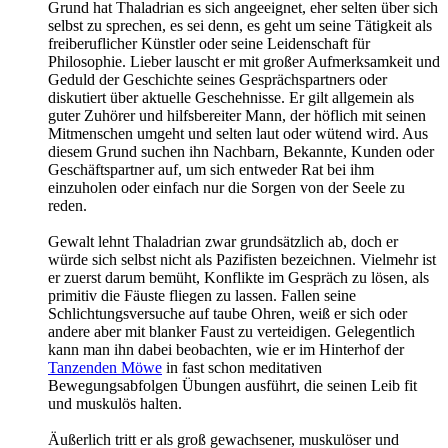
Grund hat Thaladrian es sich angeeignet, eher selten über sich
selbst zu sprechen, es sei denn, es geht um seine Tätigkeit als
freiberuflicher Künstler oder seine Leidenschaft für
Philosophie. Lieber lauscht er mit großer Aufmerksamkeit und
Geduld der Geschichte seines Gesprächspartners oder
diskutiert über aktuelle Geschehnisse. Er gilt allgemein als
guter Zuhörer und hilfsbereiter Mann, der höflich mit seinen
Mitmenschen umgeht und selten laut oder wütend wird. Aus
diesem Grund suchen ihn Nachbarn, Bekannte, Kunden oder
Geschäftspartner auf, um sich entweder Rat bei ihm
einzuholen oder einfach nur die Sorgen von der Seele zu
reden.
Gewalt lehnt Thaladrian zwar grundsätzlich ab, doch er
würde sich selbst nicht als Pazifisten bezeichnen. Vielmehr ist
er zuerst darum bemüht, Konflikte im Gespräch zu lösen, als
primitiv die Fäuste fliegen zu lassen. Fallen seine
Schlichtungsversuche auf taube Ohren, weiß er sich oder
andere aber mit blanker Faust zu verteidigen. Gelegentlich
kann man ihn dabei beobachten, wie er im Hinterhof der
Tanzenden Möwe
in fast schon meditativen
Bewegungsabfolgen Übungen ausführt, die seinen Leib fit
und muskulös halten.
Äußerlich tritt er als groß gewachsener, muskulöser und