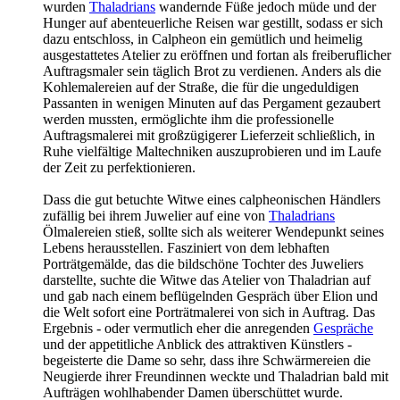
wurden
Thaladrians
wandernde Füße jedoch müde und der
Hunger auf abenteuerliche Reisen war gestillt, sodass er sich
dazu entschloss, in Calpheon ein gemütlich und heimelig
ausgestattetes Atelier zu eröffnen und fortan als freiberuflicher
Auftragsmaler sein täglich Brot zu verdienen. Anders als die
Kohlemalereien auf der Straße, die für die ungeduldigen
Passanten in wenigen Minuten auf das Pergament gezaubert
werden mussten, ermöglichte ihm die professionelle
Auftragsmalerei mit großzügigerer Lieferzeit schließlich, in
Ruhe vielfältige Maltechniken auszuprobieren und im Laufe
der Zeit zu perfektionieren.
Dass die gut betuchte Witwe eines calpheonischen Händlers
zufällig bei ihrem Juwelier auf eine von
Thaladrians
Ölmalereien stieß, sollte sich als weiterer Wendepunkt seines
Lebens herausstellen. Fasziniert von dem lebhaften
Porträtgemälde, das die bildschöne Tochter des Juweliers
darstellte, suchte die Witwe das Atelier von Thaladrian auf
und gab nach einem beflügelnden Gespräch über Elion und
die Welt sofort eine Porträtmalerei von sich in Auftrag. Das
Ergebnis - oder vermutlich eher die anregenden
Gespräche
und der appetitliche Anblick des attraktiven Künstlers -
begeisterte die Dame so sehr, dass ihre Schwärmereien die
Neugierde ihrer Freundinnen weckte und Thaladrian bald mit
Aufträgen wohlhabender Damen überschüttet wurde.