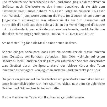
und im Schutze von Kerzenschein einer Handlampe ging sie dem seltsamen
Geflüster nach. Die Worte wurden immer deutlicher, als sie sich dem
Esszimmer ihres Hauses näherte. "Folge ihr. Folge ihr. Valencia. Folge ihr
nach Valencia." Jene Worte vernahm die Frau. Im Glauben einem dummen
Jungenstreich auferlegt zu sein, öffnete sie die Tür zum Esszimmer und
schrie sich die Seele aus dem Leib, als sie an der Wand hängend die Maske
mit rotglühende Augen erblickte und eine krächzende, weibliche Stimme
der alten Dame entgegendonnerte. "BRING MICH NACH VALENCIA!"
Am nächsten Tag fand die Maske einen neuen Besitzer.
Andere Zungen behaupten, dass einst ein Abenteurer die Maske inmitten
einer Zeltstätte von Banditen gefunden hätte. Oder vielmehr auf einem
Banditen. Einem Banditen der ringsum von zahlreichen Speeren durchbohrt
war. Gestützt durch die Speere, stand der leblose Körper des Toten
inmitten des Zeltlagers. Von jeglichen anderen Banditen fehlte jede Spur.
Die Jahre vergingen und die Geschichten um jene Maske sammelten sich an.
Doch letztendlich verlor sich ihre Spur ins Nichts, nachdem sie zahlreiche
Besitzer und Ortswechsel hinter sich hatte.
Bis die Maske eines Tages von Iliaz Hamed gefunden wurde.