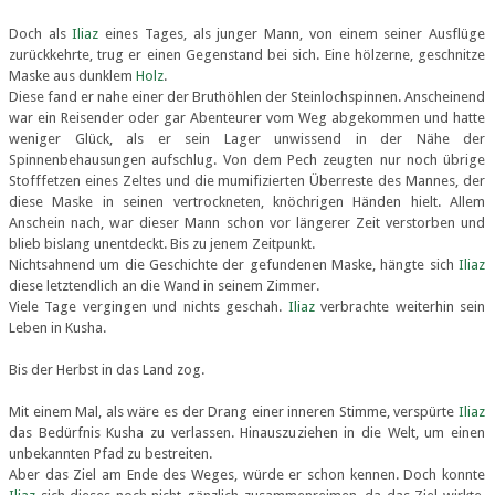
Doch als
Iliaz
eines Tages, als junger Mann, von einem seiner Ausflüge
zurückkehrte, trug er einen Gegenstand bei sich. Eine hölzerne, geschnitze
Maske aus dunklem
Holz
.
Diese fand er nahe einer der Bruthöhlen der Steinlochspinnen. Anscheinend
war ein Reisender oder gar Abenteurer vom Weg abgekommen und hatte
weniger Glück, als er sein Lager unwissend in der Nähe der
Spinnenbehausungen aufschlug. Von dem Pech zeugten nur noch übrige
Stofffetzen eines Zeltes und die mumifizierten Überreste des Mannes, der
diese Maske in seinen vertrockneten, knöchrigen Händen hielt. Allem
Anschein nach, war dieser Mann schon vor längerer Zeit verstorben und
blieb bislang unentdeckt. Bis zu jenem Zeitpunkt.
Nichtsahnend um die Geschichte der gefundenen Maske, hängte sich
Iliaz
diese letztendlich an die Wand in seinem Zimmer.
Viele Tage vergingen und nichts geschah.
Iliaz
verbrachte weiterhin sein
Leben in Kusha.
Bis der Herbst in das Land zog.
Mit einem Mal, als wäre es der Drang einer inneren Stimme, verspürte
Iliaz
das Bedürfnis Kusha zu verlassen. Hinauszuziehen in die Welt, um einen
unbekannten Pfad zu bestreiten.
Aber das Ziel am Ende des Weges, würde er schon kennen. Doch konnte