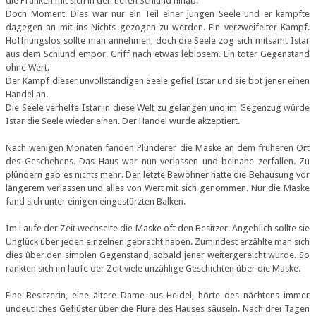
die Pranken mit sich in den tiefen Schlund hinab.
Doch Moment. Dies war nur ein Teil einer jungen Seele und er kämpfte
dagegen an mit ins Nichts gezogen zu werden. Ein verzweifelter Kampf.
Hoffnungslos sollte man annehmen, doch die Seele zog sich mitsamt Istar
aus dem Schlund empor. Griff nach etwas leblosem. Ein toter Gegenstand
ohne Wert.
Der Kampf dieser unvollständigen Seele gefiel Istar und sie bot jener einen
Handel an.
Die Seele verhelfe Istar in diese Welt zu gelangen und im Gegenzug würde
Istar die Seele wieder einen. Der Handel wurde akzeptiert.
Nach wenigen Monaten fanden Plünderer die Maske an dem früheren Ort
des Geschehens. Das Haus war nun verlassen und beinahe zerfallen. Zu
plündern gab es nichts mehr. Der letzte Bewohner hatte die Behausung vor
längerem verlassen und alles von Wert mit sich genommen. Nur die Maske
fand sich unter einigen eingestürzten Balken.
Im Laufe der Zeit wechselte die Maske oft den Besitzer. Angeblich sollte sie
Unglück über jeden einzelnen gebracht haben. Zumindest erzählte man sich
dies über den simplen Gegenstand, sobald jener weitergereicht wurde. So
rankten sich im laufe der Zeit viele unzählige Geschichten über die Maske.
Eine Besitzerin, eine ältere Dame aus Heidel, hörte des nächtens immer
undeutliches Geflüster über die Flure des Hauses säuseln. Nach drei Tagen