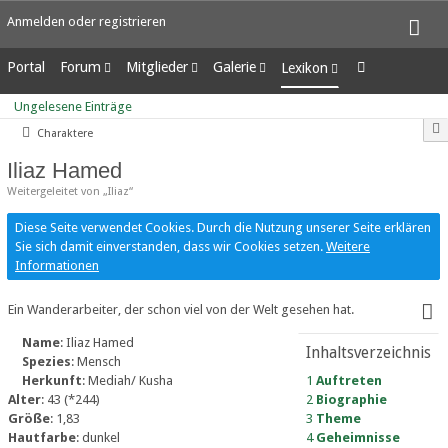
Anmelden oder registrieren
Portal
Forum
Mitglieder
Galerie
Lexikon
Unerledigte Themen
Letzte Aktivitäten
Alben
Ungelesene Einträge
Ungelesene Einträge
Benutzer online
Bilder
Charaktere
Team-Mitglieder
Neue Bilder
Mitgliedersuche
Iliaz Hamed
Weitergeleitet von „Iliaz“
Diese Seite verwendet Cookies. Durch die Nutzung unserer Seite erklären
Sie sich damit einverstanden, dass wir Cookies setzen.
Weitere
Informationen
Ein Wanderarbeiter, der schon viel von der Welt gesehen hat.
Name
: Iliaz Hamed
Inhaltsverzeichnis
Spezies
: Mensch
Herkunft
: Mediah/ Kusha
1
Auftreten
Alter
: 43 (*244)
2
Biographie
Größe
: 1,83
3
Theme
Hautfarbe
: dunkel
4
Geheimnisse