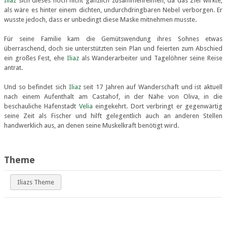
Iliaz
sich dieses noch nicht gänzlich zusammenreimen, da das Ziel wirkte,
als wäre es hinter einem dichten, undurchdringbaren Nebel verborgen. Er
wusste jedoch, dass er unbedingt diese Maske mitnehmen musste.
Für seine Familie kam die Gemütswendung ihres Sohnes etwas
überraschend, doch sie unterstützten sein Plan und feierten zum Abschied
ein großes Fest, ehe
Iliaz
als Wanderarbeiter und Tagelöhner seine Reise
antrat.
Und so befindet sich
Iliaz
seit 17 Jahren auf Wanderschaft und ist aktuell
nach einem Aufenthalt am Castahof, in der Nähe von Oliva, in die
beschauliche Hafenstadt
Velia
eingekehrt. Dort verbringt er gegenwärtig
seine Zeit als Fischer und hilft gelegentlich auch an anderen Stellen
handwerklich aus, an denen seine Muskelkraft benötigt wird.
Theme
Iliazs Theme