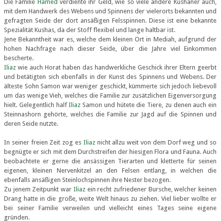
Die Familie
Hamed
verdiente ihr Geld, wie so viele andere Kushaner auch,
mit dem Handwerk des Webens und Spinnens der vielerorts bekannten und
gefragten Seide der dort ansäßigen Felsspinnen. Diese ist eine bekannte
Spezialität Kushas, da der Stoff flexibel und lange haltbar ist.
Jene Bekanntheit war es, welche dem kleinen Ort in Mediah, aufgrund der
hohen Nachfrage nach dieser Seide, über die Jahre viel Einkommen
bescherte.
Iliaz
wie auch Horat haben das handwerkliche Geschick ihrer Eltern geerbt
und betätigten sich ebenfalls in der Kunst des Spinnens und Webens. Der
älteste Sohn Samon war weniger geschickt, kümmerte sich jedoch liebevoll
um das wenige Vieh, welches die Familie zur zusätzlichen Eigenversorgung
hielt. Gelegentlich half
Iliaz
Samon und hütete die Tiere, zu denen auch ein
Steinnashorn gehörte, welches die Familie zur Jagd auf die Spinnen und
deren Seide nutzte.
In seiner freien Zeit zog es
Iliaz
nicht allzu weit von dem Dorf weg und so
begnügte er sich mit dem Durchstreifen der hiesigen Flora und Fauna. Auch
beobachtete er gerne die ansässigen Tierarten und kletterte für seinen
eigenen, kleinen Nervenkitzel an den Felsen entlang, in welchen die
ebenfalls ansäßigen Steinlochspinnen ihre Nester bezogen.
Zu jenem Zeitpunkt war
Iliaz
ein recht zufriedener Bursche, welcher keinen
Drang hatte in die große, weite Welt hinaus zu ziehen. Viel lieber wollte er
bei seiner Familie verweilen und vielleicht eines Tages seine eigene
gründen.