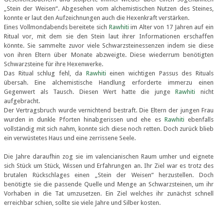
„Stein der Weisen“. Abgesehen vom alchemistischen Nutzen des Steines,
konnte er laut den Aufzeichnungen auch die Hexenkraft verstärken.
Eines Vollmondabends bereitete sich
Rawhiti
im Alter von 17 Jahren auf ein
Ritual vor, mit dem sie den Stein laut ihrer Informationen erschaffen
könnte. Sie sammelte zuvor viele Schwarzsteinessenzen indem sie diese
von ihren Eltern über Monate abzweigte. Diese wiederrum benötigten
Schwarzsteine für ihre Hexenwerke.
Das Ritual schlug fehl, da
Rawhiti
einen wichtigen Passus des Rituals
übersah. Eine alchemistische Handlung erforderte immerzu einen
Gegenwert als Tausch. Diesen Wert hatte die junge
Rawhiti
nicht
aufgebracht.
Der Vertragsbruch wurde vernichtend bestraft. Die Eltern der jungen Frau
wurden in dunkle Pforten hinabgerissen und ehe es
Rawhiti
ebenfalls
vollständig mit sich nahm, konnte sich diese noch retten. Doch zurück blieb
ein verwüstetes Haus und eine zerrissene Seele.
Die Jahre daraufhin zog sie im valencianischen Raum umher und eignete
sich Stück um Stück, Wissen und Erfahrungen an. Ihr Ziel war es trotz des
brutalen Rückschlages einen „Stein der Weisen“ herzustellen. Doch
benötigte sie die passende Quelle und Menge an Schwarzsteinen, um ihr
Vorhaben in die Tat umzusetzen. Ein Ziel welches ihr zunächst schnell
erreichbar schien, sollte sie viele Jahre und Silber kosten.