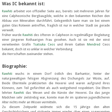
Was IC bekannt ist:
Rawhiti
arbeitet von offizieller Seite aus, bereits seit mehreren Jahren für
eine Calpheonische Bergbaugilde, welche in den bekannten Reichen den
Abbau von Mineralien durchführt. Gelegentlich kann man sie bei einem
guten Glas Rotwein antreffen, fraglich ist nur in welcher Stadt sie gerade
verweilt.
Früher wurde
Rawhiti
des öfteren in Calpheon in regelmäßiger Begleitung
einer jüngeren Rothaarigen Frau gesehen. Auch ist sie mit der einst
verwitweten Gräfin
Tsatsuka Ceos
und ihrem Gatten
Mendred
Ceos
bekannt, doch ist es unklar in welcher Verbindung
die Herrschaften zueinander stehen.
Biographie:
Rawhiti
wuchs in einem Dorf östlich des Barhantor, hinter der
naturgewaltigen felsigen Abgrenzung des Dschungels zur Wüste, auf.
Beide Elternteile praktizierten die Hexerei und waren aufgrund ihres
Könnens, zum Teil gefürchtet als auch weitgehend respektiert. Die Eltern
lehrten
Rawhiti
das Wesen und die Künste der Hexerei. Da das junge
Mädchen sehr zielstrebig war, konnte man ihr im späteren jugendlicheren
Alter nichts mehr an Wissen vermitteln.
Zu diesem Zeitpunkt widmete sich die 15 jährige den alten
Geschichtsbüchern und stolperte immer wieder über einen sogenannten