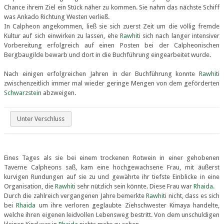
Chance ihrem Ziel ein Stück näher zu kommen. Sie nahm das nächste Schiff
was Ankado Richtung Westen verließ.
In Calpheon angekommen, ließ sie sich zuerst Zeit um die völlig fremde
Kultur auf sich einwirken zu lassen, ehe
Rawhiti
sich nach langer intensiver
Vorbereitung erfolgreich auf einen Posten bei der Calpheonischen
Bergbaugilde bewarb und dort in die Buchführung eingearbeitet wurde.
Nach einigen erfolgreichen Jahren in der Buchführung konnte
Rawhiti
zwischenzeitlich immer mal wieder geringe Mengen von dem geförderten
Schwarzstein
abzweigen.
Unter Verschluss
Eines Tages als sie bei einem trockenen Rotwein in einer gehobenen
Taverne Calpheons saß, kam eine hochgewachsene Frau, mit äußerst
kurvigen Rundungen auf sie zu und gewährte ihr tiefste Einblicke in eine
Organisation, die
Rawhiti
sehr nützlich sein könnte. Diese Frau war
Rhaida
.
Durch die zahlreich vergangenen Jahre bemerkte
Rawhiti
nicht, dass es sich
bei
Rhaida
um ihre verloren geglaubte Ziehschwester Kimaya handelte,
welche ihren eigenen leidvollen Lebensweg bestritt. Von dem unschuldigen