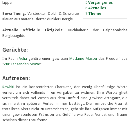
Lippen
5
Vergangenes
6
Aktuelles
Bewaffnung:
Versteckter Dolch & Schwarze
7
Theme
Klauen aus materialisierter dunkler Energie
Aktuelle offizielle Tätigkeit:
Buchhalterin der Calpheonische
Bergbaugilde
Gerüchte:
Im Raum
Velia
gehöre einer gewissen
Madame Musou
das Freudenhaus
"
Zur Tanzenden Möwe
"
Auftreten:
Rawhiti
ist ein konzentrierter Charakter, der wenig überflüssige Worte
verliert um sich vollends ihren Aufgaben zu widmen. Ihre Wortkargheit
vermittelt daher bei Wesen aus dem Umfeld eine gewisse Arroganz, die
sich meist im späteren Verlauf immer bestätigt. Die fernöstliche Frau ist
trotz ihres Alters nicht zu unterschätzen, geht sie ihre Aufgaben immer mit
einer gewissenlosen Präzision an. Gefühle wie Reue, Verlust und Trauer
scheinen dieser Frau fremd.