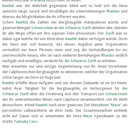
kleinen Kind war in
Rhaida
nichts mehr zu sehen.
Rawhiti
war der Wahrheit gegenüber blind und so hielt sich die Hexe
zunächst lange zurück und missbilligte die Unternehmungen
Rhaidas
und
ebenso die Möglichkeiten die ihr offeriert wurden.
Sofern
Rawhiti
die Zahlen der Bergbaugilde manipulieren würde und
gewisse Mengen
Schwarzstein
an
die Schwarze Zunft
ableiten täte, stünden
ihr alle Wege offen um ihre eigenen Ziele umzusetzen. Der
Zunft
war es
dabei egal welche Art von Bestreben
Rawhiti
dabei verfolgen würde. Doch
die Hexe war sich bewusst, das dieses Angebot jener Organisation
vermutlich nur leere Phrasen seien und zog die Verhandlungen bis ins
unermessliche hinaus, ehe sie nach weiteren Bemühungen
Rhaidas
endlich
nachgab und einwilligte, verdeckt für
die Schwarze Zunft
zu arbeiten.
Man erwartete nur eine einzige Gegenleistung von ihr. Einen Vorarbeiter
der Calpheonischen Bergbaugilde zu eliminieren, welcher der Organisation
schon länger ein Dorn im Auge war.
Rawhiti
erfüllte diese Aufgabe und seit diesem Zeitpunkt ist sie bis heute,
nebst ihrer Tätigkeit für die Bergbaugilde, im Verborgenen für
die
Schwarze Zunft
über die Förderung und den Transport von
Schwarzstein
der ihr unterstehenden Minen nach Calpheon verantwortlich. Um ihr Wohl
abzusichern, erhielt
Rawhiti
nach einer gewissen Zeit
Maezikeen
"
Maze
" als
persönliche Leibwächterin an ihrer Seite. Die Zusammenarbeit verblieb
nicht auf Dauer und so entsendete die Hexe
Maze
irgendwann zu der
Gräfin
Tsatsuka Ceos
.