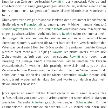
Einen langen Zeitraum verbrachte
Rawhiti
in der Hauptstadt Valencia und
arbeitete dort für einen griesgrämigen, alten Zausel, welcher einen Laden
für Alchemie- und Magiebedarf, sowie allerlei historischen Krimskrams
führte.
Über verworrene Wege schloss sie inmitten der nicht immer lebensfrohen
Großstadt eine
Freundschaft
zu einem jungen Mädchen namens Kimaya (
Erinnerungsfragmente )
Diese
Freundschaft
wuchs bald daraufhin zu einem
engen geschwisterlichen Verhältnis heran.
Rawhiti
nahm sich immer mehr
der jungen Kimaya an, welche aus einem armen und verschuldeten
Elternhaus stammte. Während die Mutter hart arbeitete, verschleuderte der
Vater das verdiente Silber bei Glücksspielen. Irgendwann tauchte Kimaya
plötzlich nicht mehr auf. Die junge
Rawhiti
lies nichts unversucht um ihre
Ziehschwester aufzufinden, doch vergebens.
Rawhiti
glich durch den
Umgang mit Kimaya einem aufkeimenden Samen inmitten der kargen
Wüstenlandschaft, welcher sich prächtig entwickeln sollte. Doch das
Verschwinden der Kleinen war der Sandsturm der den Samen seinen Halt
nahm. Aus dem Boden riss und ins Nichts davontrieb.
Rawhiti
besann sich
bald darauf wieder auf ihr altes Ziel und wollte sich durch nichts mehr
davon abbringen lassen.
Jahre später an einem milden Abend vernahm sie in einer Taverne des
Hafens Ankado von einer Gruppe arbeitssuchender Minenarbeiter, dass im
westlichen Serendia
Arbeiter
gesucht werden, um
Schwarzstein
für die
Calpheonische Bergbaugilde zu fördern. Die 26 Jährige sah darin ihre