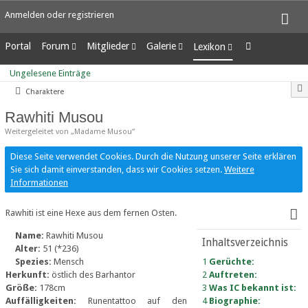
Anmelden oder registrieren
Portal
Forum
Mitglieder
Galerie
Lexikon
Unerledigte Themen
Letzte Aktivitäten
Alben
Ungelesene Einträge
Ungelesene Einträge
Benutzer online
Bilder
Charaktere
Team-Mitglieder
Neue Bilder
Mitgliedersuche
Rawhiti Musou
Weitergeleitet von „Madame Musou“
Diese Seite verwendet Cookies. Durch die Nutzung unserer Seite erklären
Sie sich damit einverstanden, dass wir Cookies setzen.
Weitere
Informationen
Rawhiti ist eine Hexe aus dem fernen Osten.
Name:
Rawhiti Musou
Inhaltsverzeichnis
Alter:
51 (*236)
Spezies:
Mensch
1
Gerüchte:
Herkunft:
östlich des Barhantor
2
Auftreten:
Größe:
178cm
3
Was IC bekannt ist:
Auffälligkeiten:
Runentattoo auf den
4
Biographie: