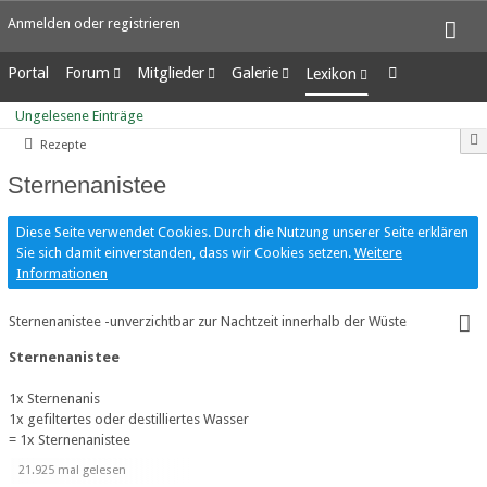
Anmelden oder registrieren
Portal
Forum
Mitglieder
Galerie
Lexikon
Unerledigte Themen
Letzte Aktivitäten
Alben
Ungelesene Einträge
Ungelesene Einträge
Benutzer online
Bilder
Rezepte
Team-Mitglieder
Neue Bilder
Mitgliedersuche
Sternenanistee
Diese Seite verwendet Cookies. Durch die Nutzung unserer Seite erklären
Sie sich damit einverstanden, dass wir Cookies setzen.
Weitere
Informationen
Sternenanistee -unverzichtbar zur Nachtzeit innerhalb der Wüste
Sternenanistee
1x Sternenanis
1x gefiltertes oder destilliertes Wasser
= 1x Sternenanistee
21.925 mal gelesen