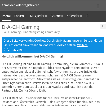
Anmelden oder registrieren
Forum
Mitglieder
Galerie
Kalender
Portal
Unerledigte Themen
Letzte Aktivitäten
Alben
Wochenansicht
D·A·CH Gaming
Benutzer online
Bilder
Tagesansicht
D·A·CH Gaming - Eine Multigaming Community
Team-Mitglieder
Neue Bilder
Termine
Mitgliedersuche
Diese Seite verwendet Cookies. Durch die Nutzung unserer Seite erklären
Sie sich damit einverstanden, dass wir Cookies setzen.
Weitere
Informationen
Herzlich willkommen bei D·A·CH Gaming!
D·A·CH Gaming ist eine Multi-Gaming-Community, die im Sommer 2016 aus
der Star Wars: The Old Republic Gilde Erben Nyadars entstanden ist. Wir
entschieden uns, dass die Gemeinschaft wichtiger ist, als die Spiele, die
miteinander gespielt werden und schufen mit D·A·CH Gaming eine
entsprechende Plattform. Gleichzeitig ist es uns wichtig, die Identität der
Erben Nyadars nicht zu verwässern, sodass alles zum Thema SWTOR
weiterhin unter dem Label der Erben Nyadars und natürlich auch der
Partnergilde Zen‘ka Obyrru läuft.
D·A·CH steht bei uns einerseits für die Herkunft unserer Mitglieder –
Deutschland, Österreich, Schweiz – als auch symbolisch für ein Dach, das
Zusammenschlüsse aus verschiedenen Spielen unter sich vereint.